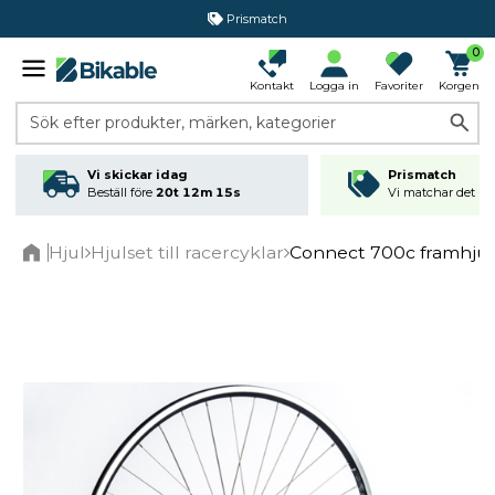
Prismatch
0
Kontakt
Logga in
Favoriter
Korgen
Sök efter produkter, märken, kategorier
Vi skickar idag
Prismatch
Beställ före
20t 12m 15s
Vi matchar det läg
Hjul
Hjulset till racercyklar
Connect 700c framhjul 
Home