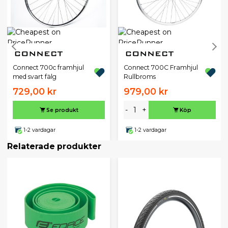
Connect 700c framhjul
Connect 700C Framhjul
med svart fälg
Rullbroms
729,00 kr
979,00 kr
-
+
Se produkt
Köp
1-2 vardagar
1-2 vardagar
Relaterade produkter