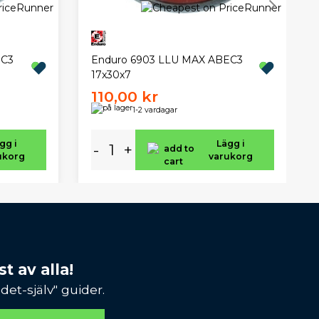
EC3
Enduro 6903 LLU MAX ABEC3
17x30x7
110,00 kr
1-2 vardagar
gg i
Lägg i
-
+
ukorg
varukorg
t av alla!
et-själv" guider.