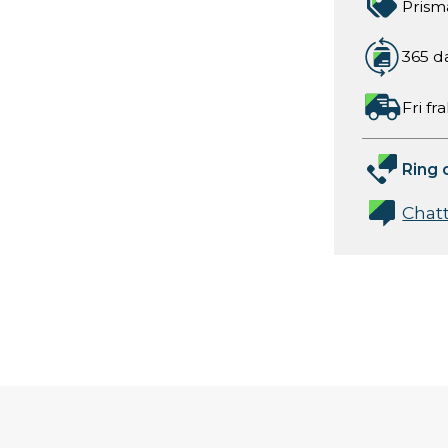
Prism
365 d
Fri fr
Ring 
Chat