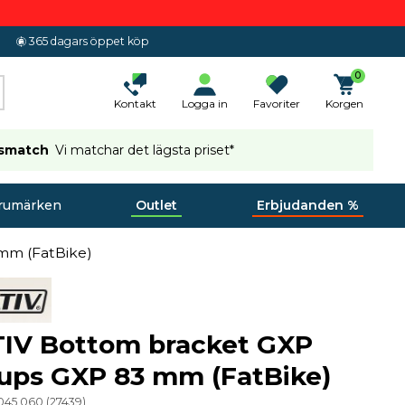
365 dagars öppet köp
0
Kontakt
Logga in
Favoriter
Korgen
ismatch
Vi matchar det lägsta priset*
rumärken
Outlet
Erbjudanden %
mm (FatBike)
IV Bottom bracket GXP
ups GXP 83 mm (FatBike)
 045 060
(
27439
)