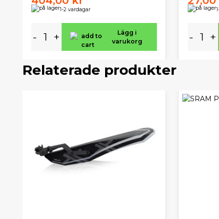
404,00 kr
27,00
1-2 vardagar
1
Lägg i
-
+
-
+
varukorg
Relaterade produkter