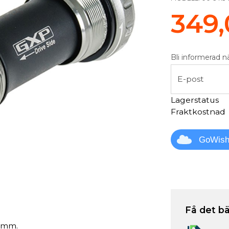
349,
Bli informerad n
E-post
Lagerstatus
Fraktkostnad
GoWis
Få det bä
 mm.