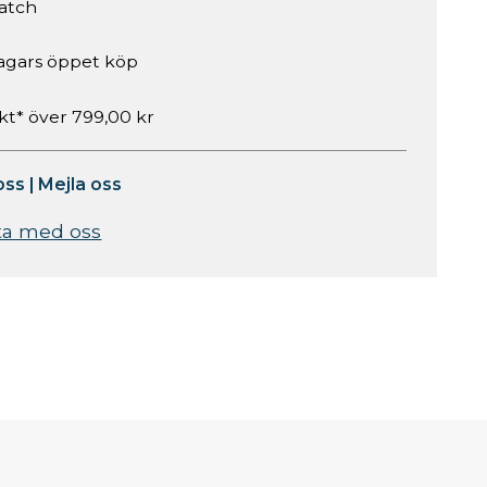
atch
agars öppet köp
akt* över 799,00 kr
oss
|
Mejla oss
ta med oss