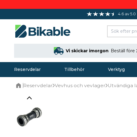
4.6 av 5.0
Vi skickar imorgon
Beställ före
Reservdelar
Tillbehör
Verktyg
Reservdelar
Vevhus och vevlager
Utvändiga l
Home