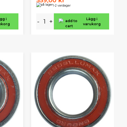
559,00 kr
1-2 vardagar
gg i
Lägg i
-
+
ukorg
varukorg