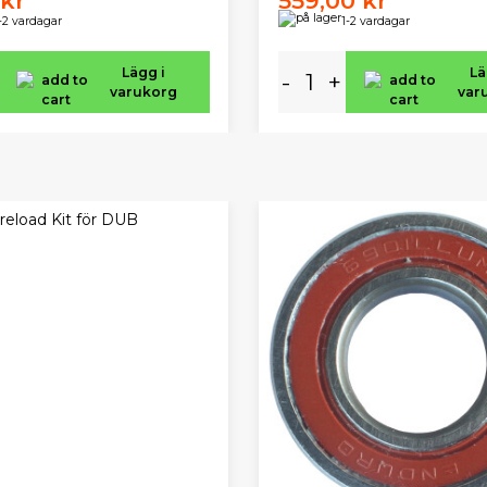
 kr
559,00 kr
-2 vardagar
1-2 vardagar
Lägg i
Lä
-
+
varukorg
var