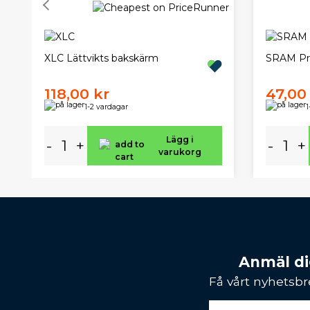
XLC Lättvikts bakskärm
SRAM Pre
118,00 kr
47,00
1-2 vardagar
1
Lägg i
-
+
-
+
varukorg
Anmäl dig
Få vårt nyhetsbr