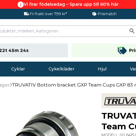
Vi firar födelsedag – Spara upp till 60% här
Fri frakt över 799 kr*
Prismatch
22t 45m 23s
Pr
Cyklar
Cykelkläder
Hjul
Va
ager
TRUVATIV Bottom bracket GXP Team Cups GXP 83 
TRUVAT
Team C
MODELL:
00 6415