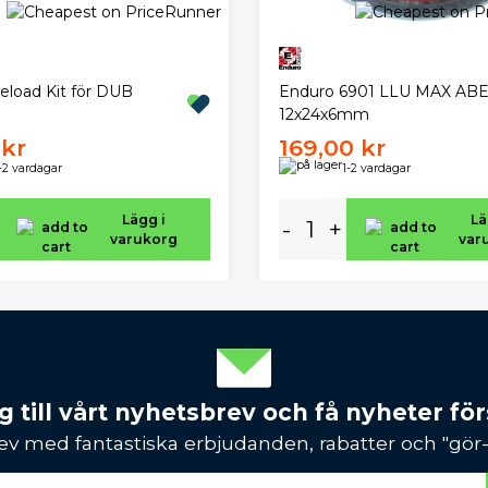
load Kit för DUB
Enduro 6901 LLU MAX AB
12x24x6mm
 kr
169,00 kr
-2 vardagar
1-2 vardagar
Lägg i
Lä
-
+
varukorg
var
 till vårt nyhetsbrev och få nyheter förs
ev med fantastiska erbjudanden, rabatter och "gör-d