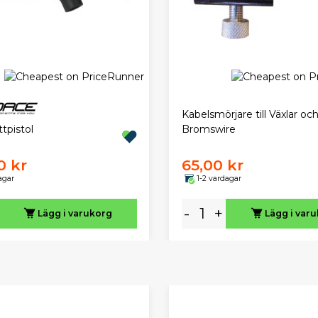
Kabelsmörjare till Växlar oc
tpistol
Bromswire
0 kr
65,00 kr
agar
1-2 vardagar
-
+
Lägg i varukorg
Lägg i var