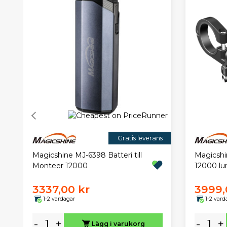
Gratis leverans
Magicshine MJ-6398 Batteri till
Magicshi
Monteer 12000
12000 l
3337,00 kr
3999,
1-2 vardagar
1-2 vard
-
+
-
+
Lägg i varukorg