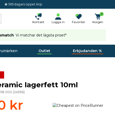
365 dagars öppet köp
0
Kontakt
Logga in
Favoriter
Korgen
ismatch
Vi matchar det lägsta priset*
rumärken
Outlet
Erbjudanden %
ramic lagerfett 10ml
 018 000
(
24936
)
0 kr