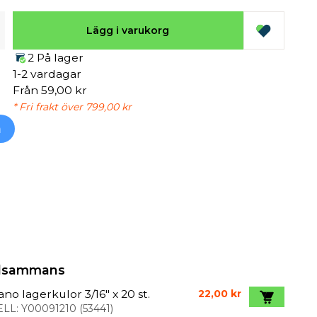
Lägg i varukorg
2 På lager
1-2 vardagar
Från 59,00 kr
* Fri frakt över 799,00 kr
h
illsammans
no lagerkulor 3/16" x 20 st.
22,00 kr
LL:
Y00091210
(
53441
)