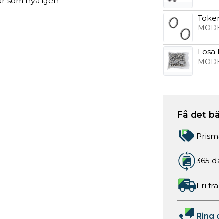
ar som nya igen
Token
MODE
Lösa k
MODE
Få det bä
Prism
365 d
Fri fr
Ring 