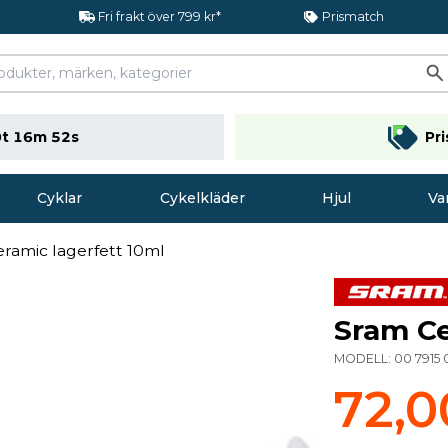
Fri frakt över 799 kr*
Prismatch
t 16m 52s
Pr
Cyklar
Cykelkläder
Hjul
Va
ramic lagerfett 10ml
Sram Ce
MODELL:
00 7915
72,0