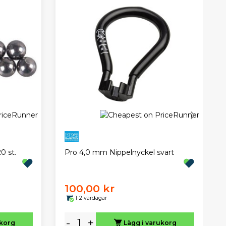
0 st.
Pro 4,0 mm Nippelnyckel svart
100,00 kr
1-2 vardagar
-
+
ukorg
Lägg i varukorg