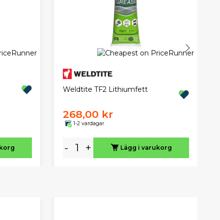
h
Weldtite TF2 Lithiumfett
268,00 kr
1-2 vardagar
-
+
ukorg
Lägg i varukorg