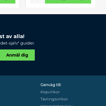
t av alla!
et-själv" guider.
Anmäl dig
Genväg till:
Köpvillkor
Tävlingsvillkor