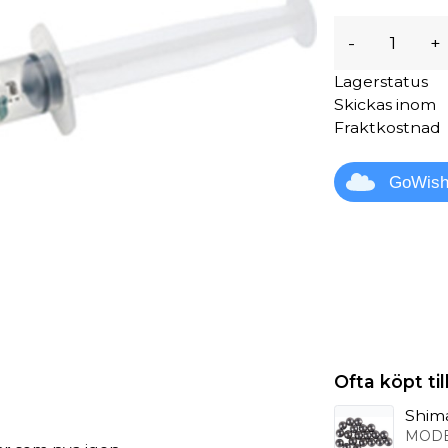
-
+
Lagerstatus
Skickas inom
Fraktkostnad
GoWis
Ofta köpt t
Shima
MODE