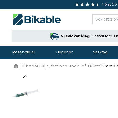
4.6 av 5.0
Vi skickar idag
Beställ före
10
Reservdelar
Tillbehör
Verktyg
Tillbehör
Olja, fett och underhåll
Fett
Sram Ce
Home