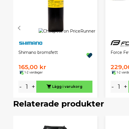
Force Fet
Shimano bromsfett
165,00 kr
229,0
1-2 vardagar
1-2 vard
-
+
-
+
Lägg i varukorg
Relaterade produkter