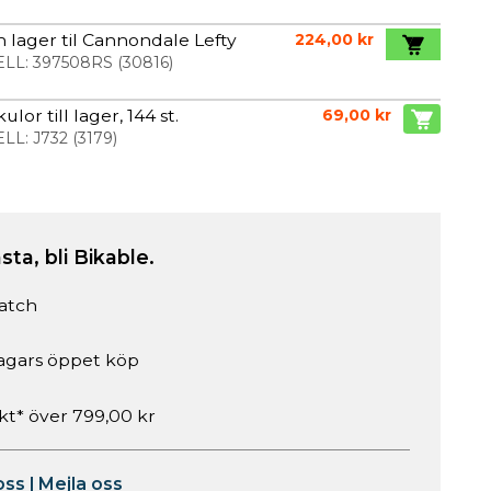
 lager til Cannondale Lefty
224,00 kr
LL:
397508RS
(
30816
)
ulor till lager, 144 st.
69,00 kr
LL:
J732
(
3179
)
sta, bli Bikable.
atch
agars öppet köp
akt* över 799,00 kr
oss
|
Mejla oss