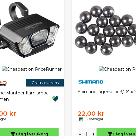
Gratis leverans
Shimano lagerkulor 3/16" x 2
ne Monteer framlampa
umen
00 kr
22,00 kr
agar
1-2 vardagar
-
+
Lägg i varukorg
Lägg i var