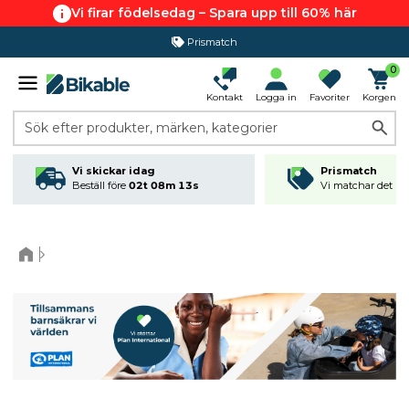
Vi firar födelsedag – Spara upp till 60% här
Prismatch
0
Kontakt
Logga in
Favoriter
Korgen
Sök efter produkter, märken, kategorier
Vi skickar idag
Prismatch
Beställ före
02t 08m 13s
Vi matchar det läg
Home