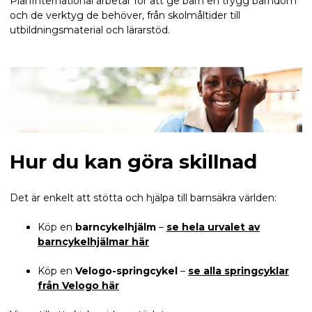
PlanInternational arbetar för att ge barn en trygg barndom
och de verktyg de behöver, från skolmåltider till
utbildningsmaterial och lärarstöd.
Hur du kan göra skillnad
Det är enkelt att stötta och hjälpa till barnsäkra världen:
Köp en
barncykelhjälm
–
se hela urvalet av
barncykelhjälmar här
Köp en
Velogo-springcykel
–
se alla springcyklar
från Velogo här