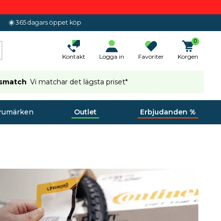
365 dagars öppet köp
0
Kontakt
Logga in
Favoriter
Korgen
ismatch
Vi matchar det lägsta priset*
rumärken
Outlet
Erbjudanden %