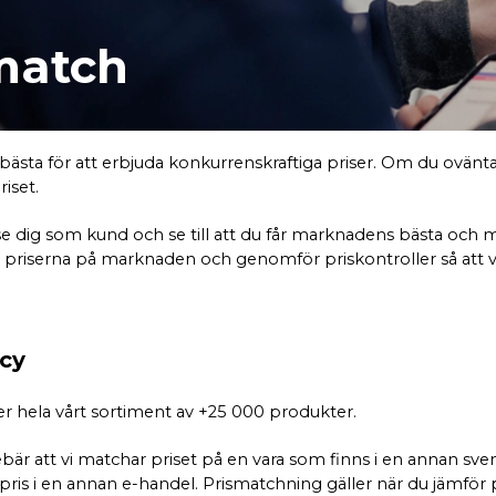
match
t bästa för att erbjuda konkurrenskraftiga priser. Om du ovänt
riset.
dose dig som kund och se till att du får marknadens bästa och m
å priserna på marknaden och genomför priskontroller så att vi k
icy
er hela vårt sortiment av +25 000 produkter.
bär att vi matchar priset på en vara som finns i en annan s
are pris i en annan e-handel. Prismatchning gäller när du jäm