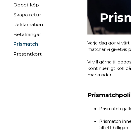
Öppet köp
Pris
Skapa retur
Reklamation
Betalningar
Varje dag gör vi vår
Prismatch
matchar vi givetvis p
Presentkort
Vi vill gärna tillgo
kontinuerligt koll p
marknaden.
Prismatchpol
Prismatch gäll
Prismatch inne
till ett billig