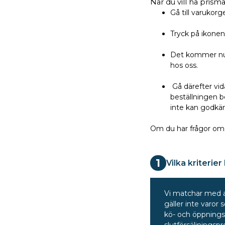
När du vill ha prism
Gå till varukorg
Tryck på ikonen
Det kommer nu up
hos oss.
Gå därefter vid
beställningen b
inte kan godkänn
Om du har frågor om 
1
Vilka kriterie
Vi matchar med a
gäller inte varor
kö- och öppningse