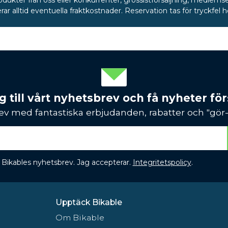
rodukter från oss eller konkurrenter, grossistförsäljning, medlemse
rar alltid eventuella fraktkostnader. Reservation tas för tryckfel 
 till vårt nyhetsbrev och få nyheter förs
ev med fantastiska erbjudanden, rabatter och "gör-d
 få Bikables nyhetsbrev. Jag accepterar.
Integritetspolicy
.
Upptäck Bikable
Om Bikable