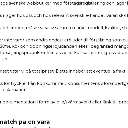
ll säga svenska webbutiker med företagsregistrering och lager 
as i lager hos oss och hos relevant svensk e-handel. Varan ska
atchar med måste vara av samma märke, modell, kvalitet, stor
r inte varor som andra endast erbjuder till försäljning som ou
 30%), kö- och öppningserbjudanden eller i begränsad mängd. P
försäljningsprodukter från oss eller konkurrenter, grossistfö
iser.
riset tittar vi på totalpriset. Detta innebär att eventuella frakt
ss för tryckfel från konkurrenter. Konsumentens oföränderliga r
reklamation.
har dokumentation i form av bild/skärmavbild eller länk till pro
smatch på en vara