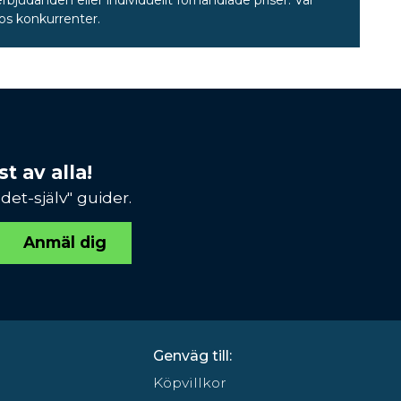
rbjudanden eller individuellt förhandlade priser. Vår
hos konkurrenter.
t av alla!
et-själv" guider.
Anmäl dig
Genväg till:
Köpvillkor