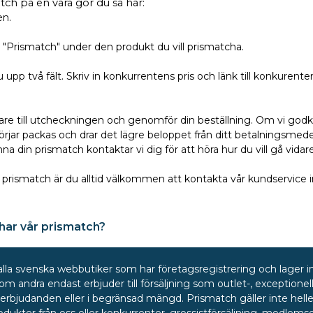
atch på en vara gör du så här:
en.
 "Prismatch" under den produkt du vill prismatcha.
p två fält. Skriv in konkurrentens pris och länk till konkurentens
are till utcheckningen och genomför din beställning. Om vi godkä
örjar packas och drar det lägre beloppet från ditt betalningsmedel
a din prismatch kontaktar vi dig för att höra hur du vill gå vidar
prismatch är du alltid välkommen att kontakta vår kundservice i
r har vår prismatch?
lla svenska webbutiker som har företagsregistrering och lager i
 som andra endast erbjuder till försäljning som outlet-, exceptione
rbjudanden eller i begränsad mängd. Prismatch gäller inte heller 