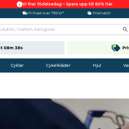
Vi firar födelsedag – Spara upp till 60% här
Fri frakt över 799 kr*
Prismatch
t 08m 37s
Pr
Cyklar
Cykelkläder
Hjul
Va