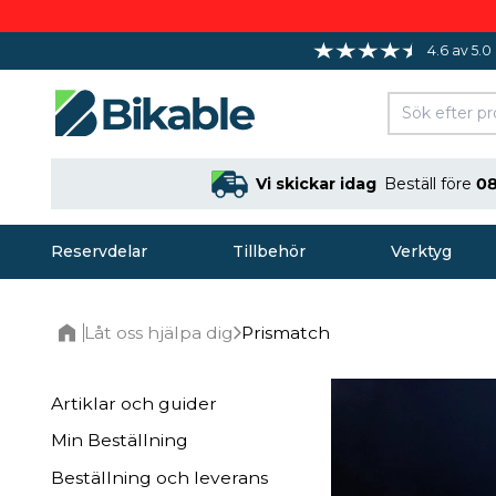
4.6 av 5.0
Vi skickar idag
Beställ före
08
Reservdelar
Tillbehör
Verktyg
Låt oss hjälpa dig
Prismatch
Home
Artiklar och guider
Min Beställning
Beställning och leverans