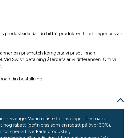
 produktsida där du hittat produkten till ett lägre pris än
nner din prismatch korrigerar vi priset innan
. Vid Swish betalning återbetalar vi differensen. Om vi
e.
nnan din beställning.
nom Sverige. Varan måste finnas i lager. Prismatch
llt hög rabatt (definieras som en rabatt på över 30%),
för specialtillverkade produkter,