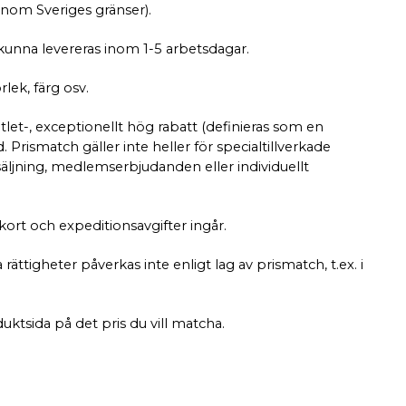
inom Sveriges gränser).
 kunna levereras inom 1-5 arbetsdagar.
lek, färg osv.
tlet-, exceptionellt hög rabatt (definieras som en
rismatch gäller inte heller för specialtillverkade
rsäljning, medlemserbjudanden eller individuellt
, kort och expeditionsavgifter ingår.
ättigheter påverkas inte enligt lag av prismatch, t.ex. i
duktsida på det pris du vill matcha.