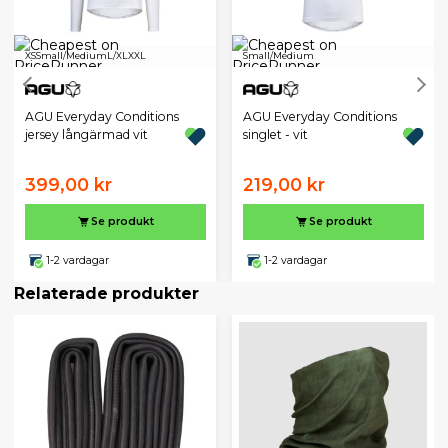
XS
Small/Medium
L/XL
XXL
Small/Medium
AGU Everyday Conditions
AGU Everyday Conditions
jersey långärmad vit
singlet - vit
399,00 kr
219,00 kr
Se produkt
Se produkt
1-2 vardagar
1-2 vardagar
Relaterade produkter