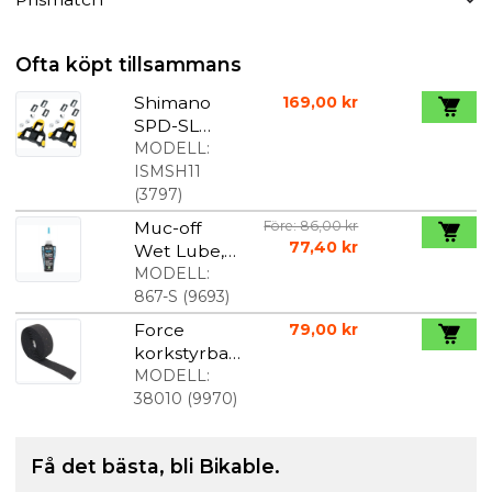
Ofta köpt tillsammans
Shimano
169,00 kr
SPD-SL
klossar gul
MODELL:
ISMSH11
(
3797
)
Muc-off
Före: 86,00 kr
77,40 kr
Wet Lube,
50ml
MODELL:
867-S
(
9693
)
Force
79,00 kr
korkstyrban
d, svart
MODELL:
38010
(
9970
)
Få det bästa, bli Bikable.