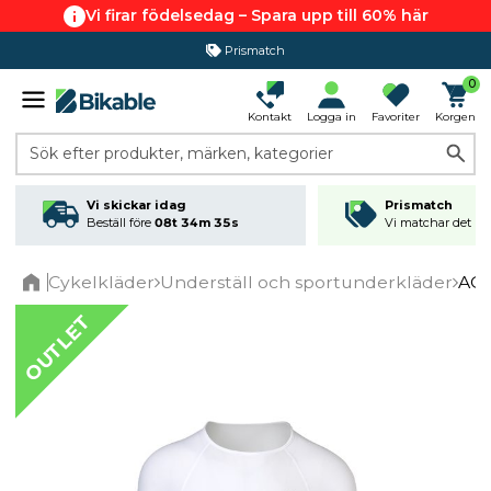
Vi firar födelsedag – Spara upp till 60% här
Prismatch
0
Kontakt
Logga in
Favoriter
Korgen
Sök efter produkter, märken, kategorier
Vi skickar idag
Prismatch
Beställ före
08t 34m 35s
Vi matchar det läg
Cykelkläder
Underställ och sportunderkläder
AGU
Home
OUTLET