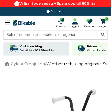
Vi firar födelsedag – Spara upp till 60% här
Prismatch
0
Kontakt
Logga in
Favoriter
Korgen
Sök efter produkter, märken, kategorier
Vi skickar idag
Prismatch
Beställ före
02t 59m 51s
Vi matchar det läg
Cyklar
Trehjuling
Winther trehjuling originale Svar
Home