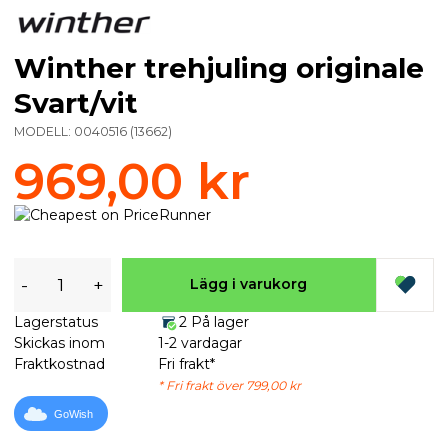
Winther trehjuling originale
Svart/vit
MODELL:
0040516
(
13662
)
969,00 kr
-
+
Lägg i varukorg
Lagerstatus
2 På lager
Skickas inom
1-2 vardagar
Fraktkostnad
Fri frakt*
* Fri frakt över 799,00 kr
GoWish