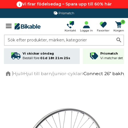
Vi firar födelsedag – Spara upp till 60% här
Prismatch
0
Kontakt
Logga in
Favoriter
Korgen
Sök efter produkter, märken, kategorier
Vi skickar söndag
Prismatch
Beställ före
01d 18t 21m 25s
Vi matchar det läg
Hjul
Hjul till barn/junior-cyklar
Connect 26" bakhjul
Home