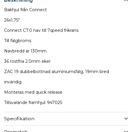
Beskrivning
Bakhjul från Connect
26x1,75"
Connect C7.0 nav till 7speed frikrans
Till fälgbroms
Navbredd är 130mm
36 rostfria 2.0mm eker
ZAC 19 dubbelbottnad aluminiumsfälg, 19mm bred
invändig
Monteras med quick release
Tillsvarande framhjul: 947025
Specifikation
Prismatch