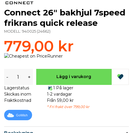
Connect 26" bakhjul 7speed
frikrans quick release
MODELL:
940025
(
24662
)
779,00 kr
-
+
Lägg i varukorg
Lagerstatus
1 På lager
Skickas inom
1-2 vardagar
Fraktkostnad
Från 59,00 kr
* Fri frakt över 799,00 kr
GoWish