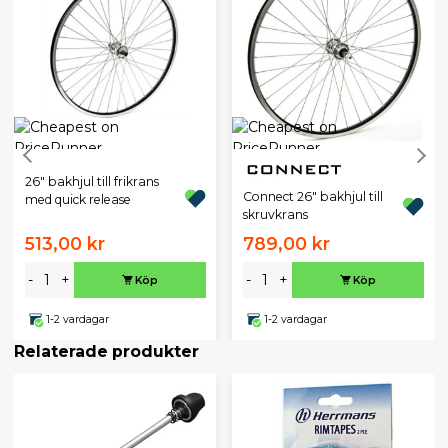
26" bakhjul till frikrans
Connect 26" bakhjul till
med quick release
skruvkrans
513,00 kr
789,00 kr
-
+
-
+
Köp
Köp
1-2 vardagar
1-2 vardagar
Relaterade produkter