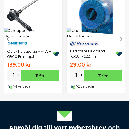
Herrmans Fälgband
Quick Release 133MM WH-
16x584-622mm
6800 Framhjul
139,00 kr
29,00 kr
-
+
-
+
Köp
Köp
1-2 vardagar
1-2 vardagar
Anmäl dig till vårt nyhetsbrev och