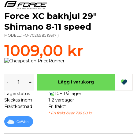
Force XC bakhjul 29"
Shimano 8-11 speed
MODELL:
FO-7026985
(
93171
)
1009,00 kr
-
+
Lägg i varukorg
Lagerstatus
10+ På lager
Skickas inom
1-2 vardagar
Fraktkostnad
Fri frakt*
* Fri frakt över 799,00 kr
GoWish