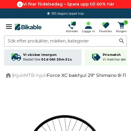
Vi firar födelsedag – Spara upp till 60% här
365 dagars öppet köp
0
Kontakt
Logga in
Favoriter
Korgen
Sök efter produkter, märken, kategorier
Vi skickar imorgon
Prismatch
Beställ före
01d 06t 30m 51s
Vi matchar det läg
Hjul
MTB-hjul
Force XC bakhjul 29" Shimano 8-11 
Home