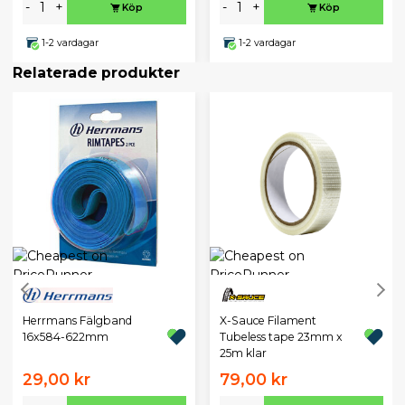
-
+
-
+
Köp
Köp
1-2 vardagar
1-2 vardagar
Relaterade produkter
Herrmans Fälgband
X-Sauce Filament
16x584-622mm
Tubeless tape 23mm x
25m klar
29,00 kr
79,00 kr