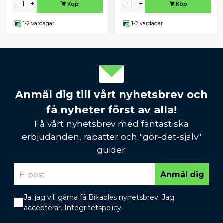
-
+
-
+
Köp
Köp
1-2 vardagar
1-2 vardagar
Anmäl dig till vårt nyhetsbrev och
få nyheter först av alla!
Få vårt nyhetsbrev med fantastiska
erbjudanden, rabatter och "gör-det-själv"
guider.
Anmäl dig
Ja, jag vill gärna få Bikables nyhetsbrev. Jag
accepterar.
Integritetspolicy
.