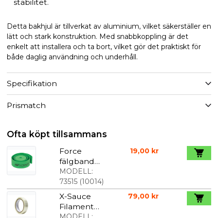
stabilitet.
Detta bakhjul är tillverkat av aluminium, vilket säkerställer en
lätt och stark konstruktion. Med snabbkoppling är det
enkelt att installera och ta bort, vilket gör det praktiskt för
både daglig användning och underhåll.
Specifikation
Prismatch
Ofta köpt tillsammans
Force
19,00 kr
fälgband
622-19 mm
MODELL:
73515
(
10014
)
X-Sauce
79,00 kr
Filament
Tubeless
MODELL: