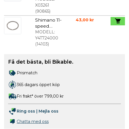
tape 23mm
X03261
x 25m klar
(
90865
)
Shimano 11-
43,00 kr
speed
distansbrick
MODELL:
a
Y4T724000
(
14103
)
Få det bästa, bli Bikable.
Prismatch
365 dagars öppet köp
Fri frakt* över 799,00 kr
Ring oss
|
Mejla oss
Chatta med oss