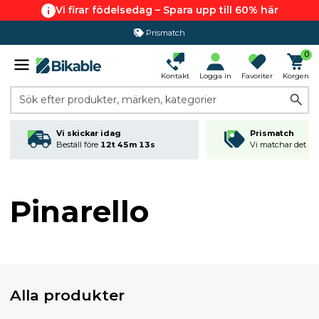
Vi firar födelsedag – Spara upp till 60% här
Prismatch
0
Kontakt
Logga in
Favoriter
Korgen
Sök efter produkter, märken, kategorier
Vi skickar idag
Prismatch
Beställ före
12t 45m 12s
Vi matchar det läg
Pinarello
Alla produkter