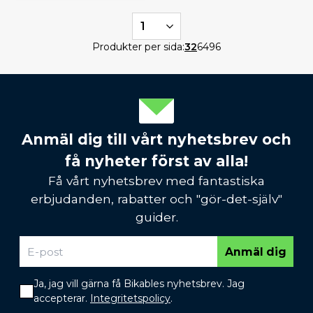
1
Produkter per sida:
32
64
96
Anmäl dig till vårt nyhetsbrev och
få nyheter först av alla!
Få vårt nyhetsbrev med fantastiska
erbjudanden, rabatter och "gör-det-själv"
guider.
Anmäl dig
Ja, jag vill gärna få Bikables nyhetsbrev. Jag
accepterar.
Integritetspolicy
.