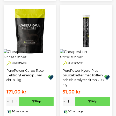
PurePower Carbo Race
PurePower Hydro Plus
Elektrolyt energipulver
brustabletter med koffein
citrus 1 kg
och elektrolyter citron 20 x
4 g
171,00 kr
51,00 kr
-
+
-
+
Köp
Köp
1-2 vardagar
1-2 vardagar