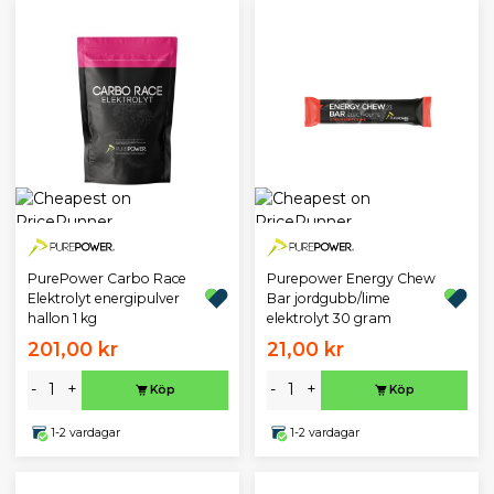
PurePower Carbo Race
Purepower Energy Chew
Elektrolyt energipulver
Bar jordgubb/lime
hallon 1 kg
elektrolyt 30 gram
201,00 kr
21,00 kr
-
+
-
+
Köp
Köp
1-2 vardagar
1-2 vardagar