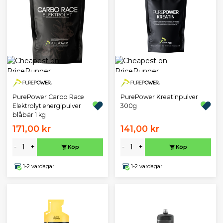
PurePower Carbo Race
PurePower Kreatinpulver
Elektrolyt energipulver
300g
blåbär 1 kg
171,00 kr
141,00 kr
-
+
-
+
Köp
Köp
1-2 vardagar
1-2 vardagar