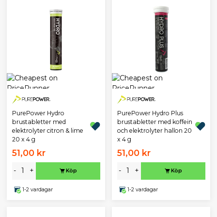
PurePower Hydro
PurePower Hydro Plus
brustabletter med
brustabletter med koffein
elektrolyter citron & lime
och elektrolyter hallon 20
20 x 4 g
x 4 g
51,00 kr
51,00 kr
-
+
-
+
Köp
Köp
1-2 vardagar
1-2 vardagar