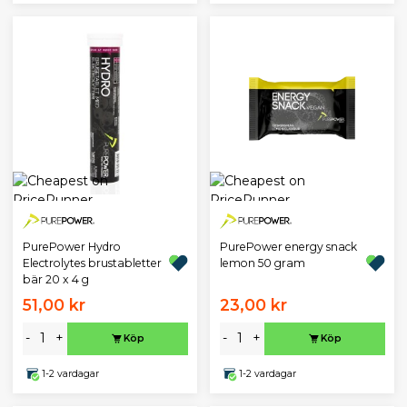
PurePower Hydro
PurePower energy snack
Electrolytes brustabletter
lemon 50 gram
bär 20 x 4 g
51,00 kr
23,00 kr
-
+
-
+
Köp
Köp
1-2 vardagar
1-2 vardagar