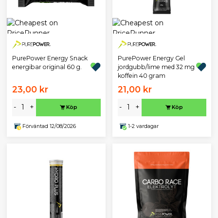
PurePower Energy Snack
PurePower Energy Gel
energibar original 60 g.
jordgubb/lime med 32 mg
koffein 40 gram
23,00 kr
21,00 kr
-
+
-
+
Köp
Köp
Förväntad 12/08/2026
1-2 vardagar