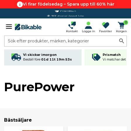
Vi firar födelsedag – Spara upp till 60% här
365 dagars öppet köp
0
Kontakt
Logga in
Favoriter
Korgen
Sök efter produkter, märken, kategorier
Vi skickar imorgon
Prismatch
Beställ före
01d 11t 19m 52s
Vi matchar det läg
PurePower
Bästsäljare