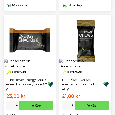
1-2 vardagar
1-2 vardagar
PurePower Energy Snack
PurePower Chews
energibar kakao/fudge 60
energivingummi fruktmix
g.
40 g
23,00 kr
21,00 kr
-
+
-
+
Köp
Köp