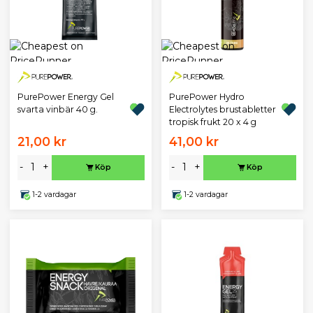
PurePower Energy Gel
PurePower Hydro
svarta vinbär 40 g.
Electrolytes brustabletter
tropisk frukt 20 x 4 g
21,00 kr
41,00 kr
-
+
-
+
Köp
Köp
1-2 vardagar
1-2 vardagar