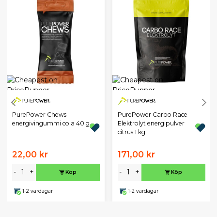
PurePower Chews
PurePower Carbo Race
energivingummi cola 40 g
Elektrolyt energipulver
citrus 1 kg
22,00 kr
171,00 kr
-
+
-
+
Köp
Köp
1-2 vardagar
1-2 vardagar