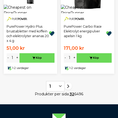
PurePower Hydro Plus
PurePower Carbo Race
brustabletter med koffein
Elektrolyt energipulver
och elektrolyter ananas 20
apelsin 1 kg
x 4 g
51,00 kr
171,00 kr
-
+
-
+
Köp
Köp
1-2 vardagar
1-2 vardagar
1
Produkter per sida:
32
64
96