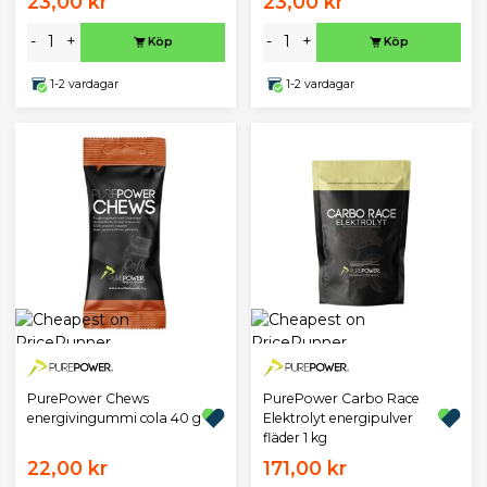
23,00 kr
23,00 kr
-
+
-
+
Köp
Köp
1-2 vardagar
1-2 vardagar
PurePower Chews
PurePower Carbo Race
energivingummi cola 40 g
Elektrolyt energipulver
fläder 1 kg
22,00 kr
171,00 kr