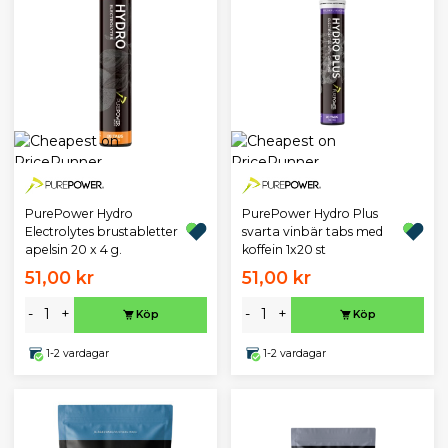
PurePower Hydro
PurePower Hydro Plus
Electrolytes brustabletter
svarta vinbär tabs med
apelsin 20 x 4 g.
koffein 1x20 st
51,00 kr
51,00 kr
-
+
-
+
Köp
Köp
1-2 vardagar
1-2 vardagar