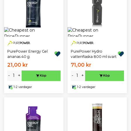
PurePower Energy Gel
PurePower Hydro
ananas 40 g.
vattenflaska 800 ml svart
21,00 kr
71,00 kr
-
+
-
+
Köp
Köp
1-2 vardagar
1-2 vardagar