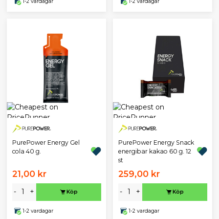
1-2 vardagar
1-2 vardagar
PurePower Energy Gel
PurePower Energy Snack
cola 40 g.
energibar kakao 60 g. 12
st
21,00 kr
259,00 kr
-
+
-
+
Köp
Köp
1-2 vardagar
1-2 vardagar