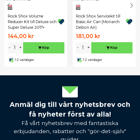
Rock Shox Volume
Rock Shox Servicekit till
Reducer Kit till Deluxe och
Basic Air Can (Monarch
Super Deluxe 2017+
Debon Air)
144,00 kr
181,00 kr
-
+
-
+
Köp
Köp
1-2 vardagar
1-2 vardagar
Anmäl dig till vårt nyhetsbrev och
få nyheter först av alla!
Få vårt nyhetsbrev med fantastiska
erbjudanden, rabatter och "gör-det-själv"
guider.