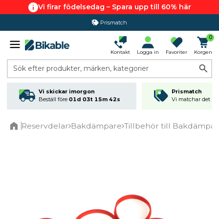
Vi firar födelsedag – Spara upp till 60% här
Prismatch
0
Kontakt
Logga in
Favoriter
Korgen
Sök efter produkter, märken, kategorier
Vi skickar imorgon
Prismatch
Beställ före
01d 03t 15m 42s
Vi matchar det läg
Reservdelar
Bakdämpare
Tillbehör till Bakdämpa
Home