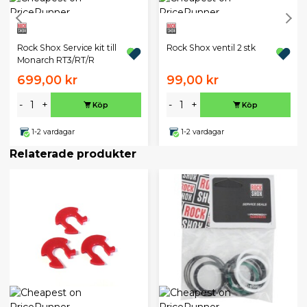
Rock Shox Service kit till
Rock Shox ventil 2 stk
Monarch RT3/RT/R
699,00 kr
99,00 kr
-
+
-
+
Köp
Köp
1-2 vardagar
1-2 vardagar
Relaterade produkter