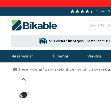
4.6 av 5.0
Vi skickar imorgon
Beställ före
01
Reservdelar
Tillbehör
Verktyg
Reservdelar
Bakväxel
Tillbehör till bakväxel
S
Home