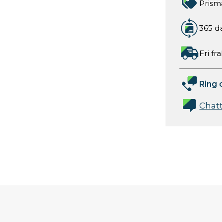
Prism
365 d
Fri fr
Ring 
Chat