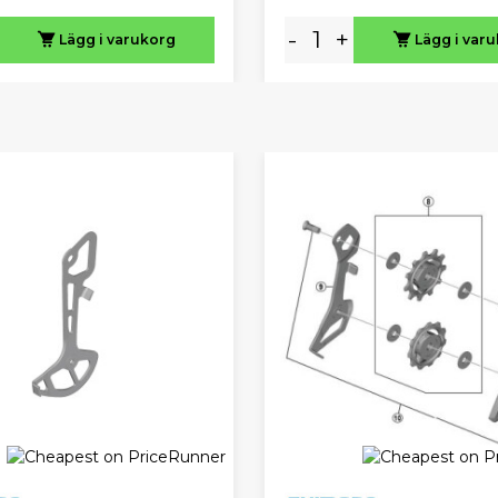
-
+
Lägg i varukorg
Lägg i var