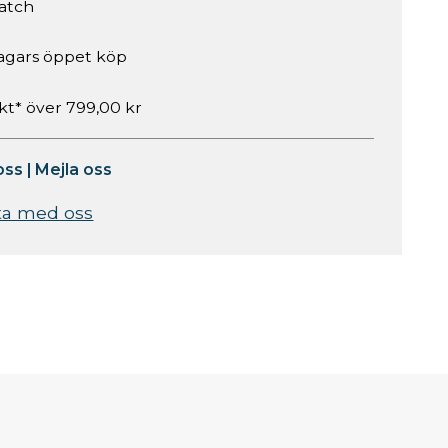
atch
agars öppet köp
akt* över 799,00 kr
oss
|
Mejla oss
ta med oss