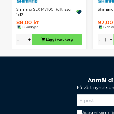
Shimano SLX M7100 Rulltrissor
Shimano 
1x12
88,00 kr
92,00
1-2 vardagar
1-2 vard
-
+
-
+
Lägg i varukorg
Anmäl dig
Få vårt nyhetsbr
Ja, jag vill gärna