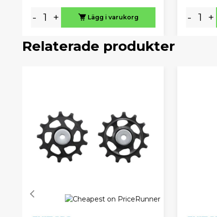
-
+
-
+
Lägg i varukorg
Relaterade produkter