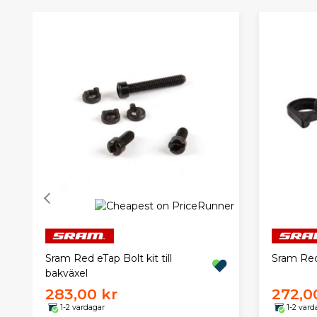
Sram Red eTap Bolt kit till
Sram Red
bakväxel
283,00 kr
272,0
1-2 vardagar
1-2 vard