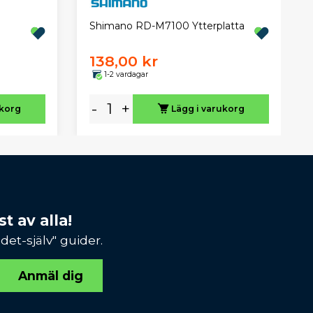
Shimano RD-M7100 Ytterplatta
138,00 kr
1-2 vardagar
-
+
ukorg
Lägg i varukorg
t av alla!
et-själv" guider.
Anmäl dig