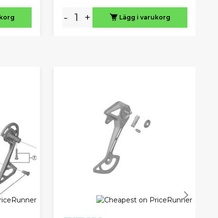
-
+
ukorg
Lägg i varukorg