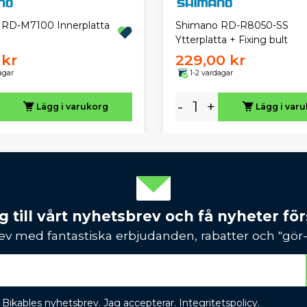
RD-M7100 Innerplatta
Shimano RD-R8050-SS
Ytterplatta + Fixing bult
 kr
229,00 kr
agar
1-2 vardagar
-
+
Lägg i varukorg
Lägg i var
 till vårt nyhetsbrev och få nyheter förs
ev med fantastiska erbjudanden, rabatter och "gör-d
 få Bikables nyhetsbrev. Jag accepterar.
Integritetspolicy
.