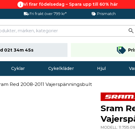
Vi firar födelsedag – Spara upp till 60% här
Fri frakt över 799 kr*
Prismatch
d 02t 34m 44s
Pr
Cyklar
Cykelkläder
Hjul
Va
ram Red 2008-2011 Vajerspänningsbult
Sram Re
Vajersp
MODELL:
11.7515.0