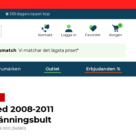
365 dagars öppet köp
0
Kontakt
Logga in
Favoriter
Korgen
ismatch
Vi matchar det lägsta priset*
rumärken
Outlet
Erbjudanden %
d 2008-2011
änningsbult
18.000
(
34380
)