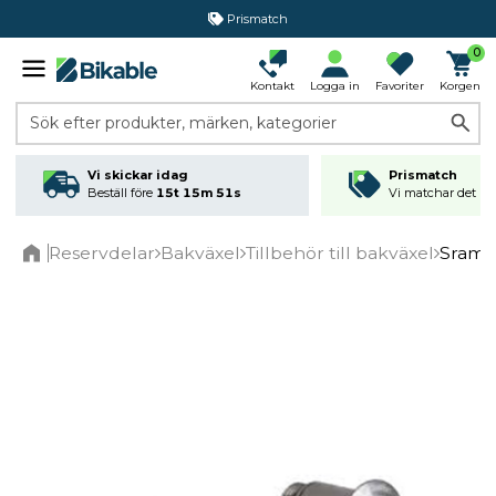
Prismatch
0
Kontakt
Logga in
Favoriter
Korgen
Sök efter produkter, märken, kategorier
Vi skickar idag
Prismatch
Beställ före
15t 15m 51s
Vi matchar det läg
Reservdelar
Bakväxel
Tillbehör till bakväxel
Sram R
Home