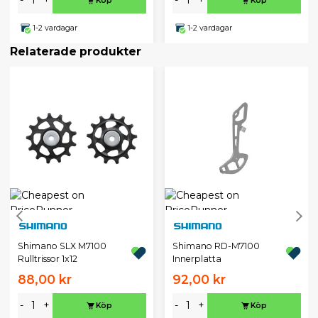
-
+
-
+
Köp
Köp
1-2 vardagar
1-2 vardagar
Relaterade produkter
Shimano SLX M7100
Shimano RD-M7100
Rulltrissor 1x12
Innerplatta
88,00 kr
92,00 kr
-
+
-
+
Köp
Köp