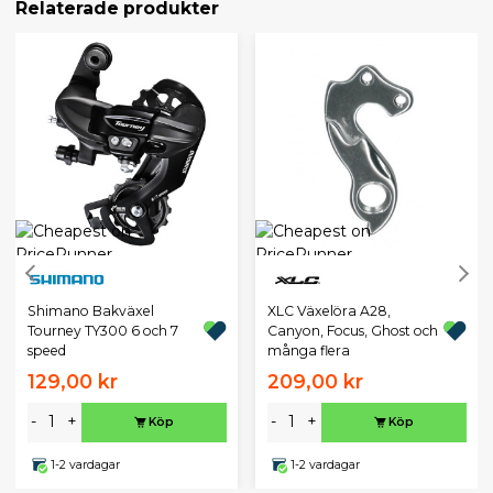
Relaterade produkter
XLC Växelöra A28,
Shimano Bakväxel
Canyon, Focus, Ghost och
Tourney TY300 6 och 7
många flera
speed
129,00 kr
209,00 kr
-
+
-
+
Köp
Köp
1-2 vardagar
1-2 vardagar