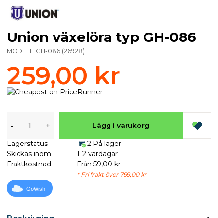
Union växelöra typ GH-086
MODELL:
GH-086
(
26928
)
259,00 kr
-
+
Lägg i varukorg
Lagerstatus
2 På lager
Skickas inom
1-2 vardagar
Fraktkostnad
Från 59,00 kr
* Fri frakt över 799,00 kr
GoWish