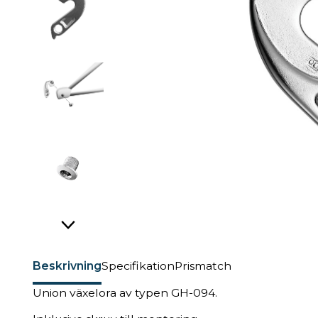
Beskrivning
Specifikation
Prismatch
Union växelora av typen GH-094.