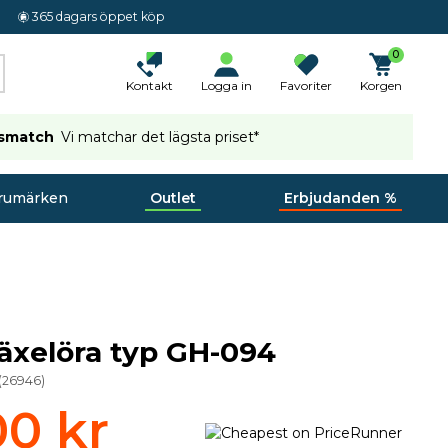
365 dagars öppet köp
0
Kontakt
Logga in
Favoriter
Korgen
ismatch
Vi matchar det lägsta priset*
rumärken
Outlet
Erbjudanden %
äxelöra typ GH-094
(
26946
)
00 kr