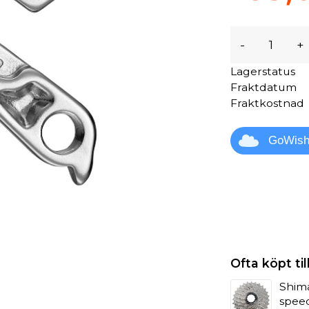
-
+
Lagerstatus
Fraktdatum
Fraktkostnad
GoWis
Ofta köpt t
Shima
spee