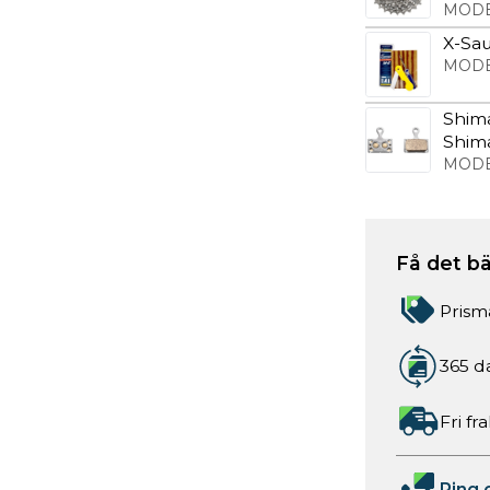
MODE
X-Sau
MODE
Shima
Shima
MODE
Få det bä
Prism
365 d
Fri fr
Ring 