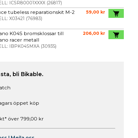
LL:
ICSR80001XXXX
(
26817
)
ce tubeless reparationskit M-2
59,00 kr
LL:
X03421
(
76983
)
no K04S bromsklossar till
206,00 kr
no racer metall
LL:
IBPK04SMXA
(
30935
)
sta, bli Bikable.
atch
agars öppet köp
akt* över 799,00 kr
oss
|
Mejla oss