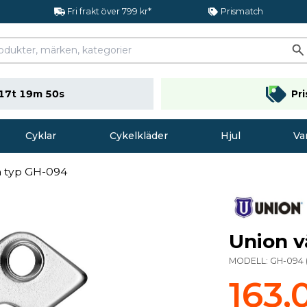
Fri frakt över 799 kr*
Prismatch
17t 19m 50s
Pr
Cyklar
Cykelkläder
Hjul
Va
a typ GH-094
Union v
MODELL:
GH-094
163,