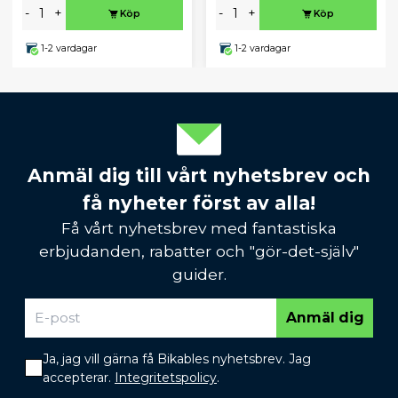
-
+
-
+
Köp
Köp
1-2 vardagar
1-2 vardagar
Anmäl dig till vårt nyhetsbrev och
få nyheter först av alla!
Få vårt nyhetsbrev med fantastiska
erbjudanden, rabatter och "gör-det-själv"
guider.
Anmäl dig
Ja, jag vill gärna få Bikables nyhetsbrev. Jag
accepterar.
Integritetspolicy
.