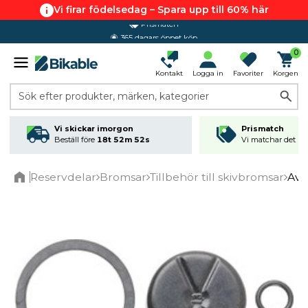
Vi firar födelsedag – Spara upp till 60% här
365 dagars öppet köp
0
Kontakt
Logga in
Favoriter
Korgen
Sök efter produkter, märken, kategorier
Vi skickar imorgon
Prismatch
Beställ före
18t 52m 52s
Vi matchar det läg
Reservdelar
Bromsar
Tillbehör till skivbromsar
Avid
Home