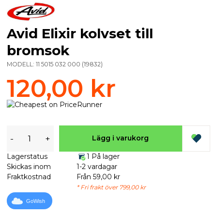
Avid Elixir kolvset till
bromsok
MODELL:
11 5015 032 000
(
19832
)
120,00 kr
-
+
Lägg i varukorg
Lagerstatus
1 På lager
Skickas inom
1-2 vardagar
Fraktkostnad
Från 59,00 kr
* Fri frakt över 799,00 kr
GoWish