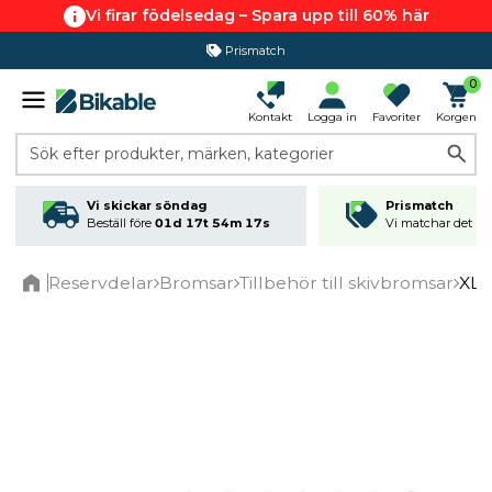
Vi firar födelsedag – Spara upp till 60% här
Prismatch
0
Kontakt
Logga in
Favoriter
Korgen
Sök efter produkter, märken, kategorier
Vi skickar söndag
Prismatch
Beställ före
01d 17t 54m 17s
Vi matchar det läg
Reservdelar
Bromsar
Tillbehör till skivbromsar
XLC
Home