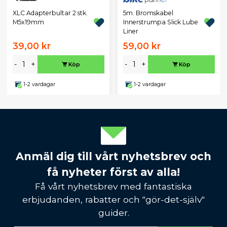
XLC Adapterbultar 2 stk.
5m. Bromskabel
M5x19mm
Innerstrumpa Slick Lube
Liner
39,00 kr
59,00 kr
-
+
-
+
Köp
Köp
1-2 vardagar
1-2 vardagar
Anmäl dig till vårt nyhetsbrev och
få nyheter först av alla!
Få vårt nyhetsbrev med fantastiska
erbjudanden, rabatter och "gör-det-själv"
guider.