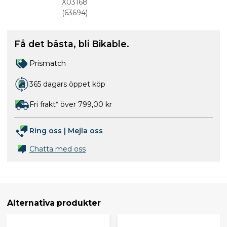
ng 900ml
X03168
spray
(
63694
)
Få det bästa, bli Bikable.
Prismatch
365 dagars öppet köp
Fri frakt* över 799,00 kr
Ring oss
|
Mejla oss
Chatta med oss
Alternativa produkter