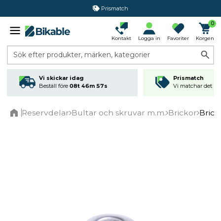
Prismatch
0
Kontakt
Logga in
Favoriter
Korgen
Sök efter produkter, märken, kategorier
Vi skickar idag
Prismatch
Beställ före
08t 46m 57s
Vi matchar det läg
Reservdelar
Bultar och skruvar m.m.
Brickor
Brick
Home