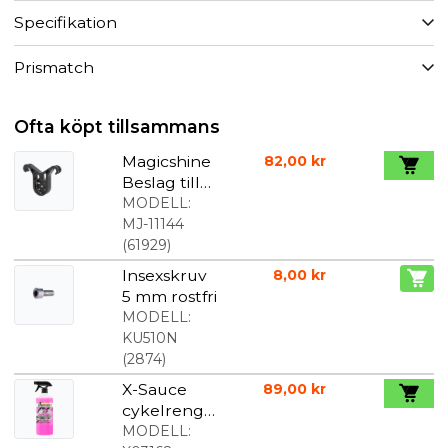
Specifikation
Prismatch
Ofta köpt tillsammans
Magicshine
82,00 kr
Beslag till
Seemee
MODELL:
Baklampor
MJ-11144
till sadel
(
61929
)
Insexskruv
8,00 kr
5 mm rostfri
MODELL:
KU510N
(
2874
)
X-Sauce
89,00 kr
cykelrengö
ring/avfettni
MODELL: