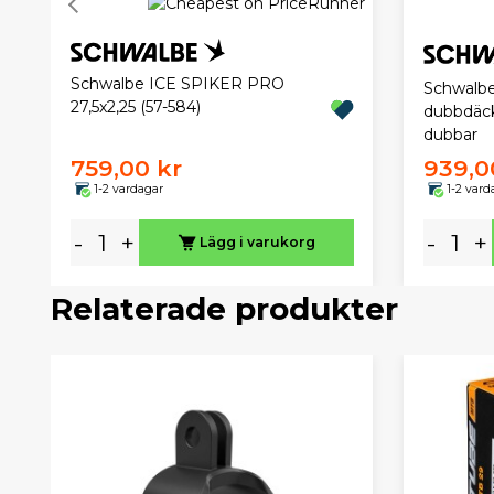
Schwalbe ICE SPIKER PRO
Schwalbe
27,5x2,25 (57-584)
dubbdäck
dubbar
759,00 kr
939,0
1-2 vardagar
1-2 vard
-
+
-
+
Lägg i varukorg
Relaterade produkter