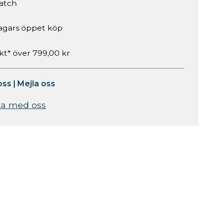
atch
agars öppet köp
akt* över 799,00 kr
oss
|
Mejla oss
ta med oss