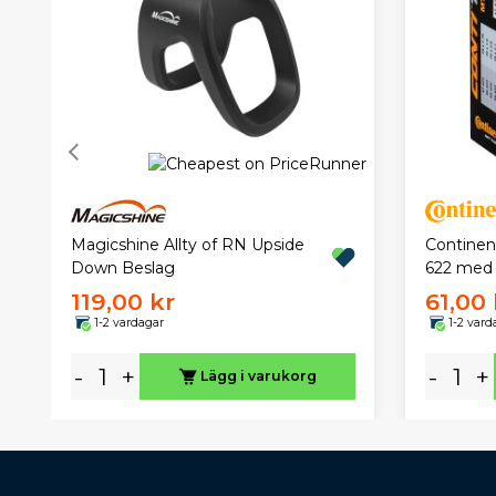
Magicshine Allty of RN Upside
Continent
Down Beslag
622 med 
119,00 kr
61,00 
1-2 vardagar
1-2 vard
-
+
-
+
Lägg i varukorg