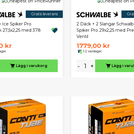
Gratis leverans
Grat
 Ice Spiker Pro
2 Däck + 2 Slangar Schwalb
 27,5x2,25 med 378
Spiker Pro 29x2,25 med Pre
Ventil
0 kr
1779,00 kr
agar
1-2 vardagar
-
+
Lägg i varukorg
Lägg i var