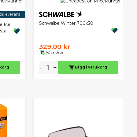
is leverans
Schwalbe Winter 700x30
e Ice
sta
329,00 kr
1-2 vardagar
-
+
ukorg
Lägg i varukorg