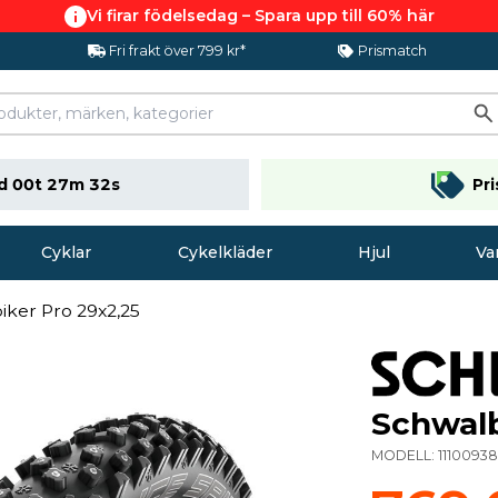
Vi firar födelsedag – Spara upp till 60% här
Fri frakt över 799 kr*
Prismatch
d 00t 27m 32s
Pr
Cyklar
Cykelkläder
Hjul
Va
iker Pro 29x2,25
Schwalb
MODELL:
1110093