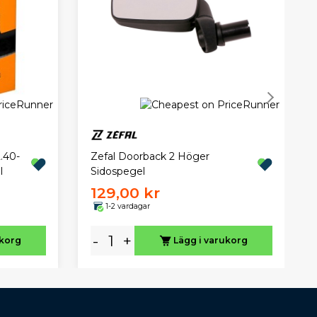
.40-
Zefal Doorback 2 Höger
l
Sidospegel
129,00 kr
1-2 vardagar
-
+
ukorg
Lägg i varukorg