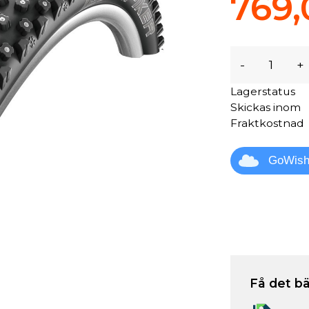
769,
-
+
Lagerstatus
Skickas inom
Fraktkostnad
GoWis
Få det bä