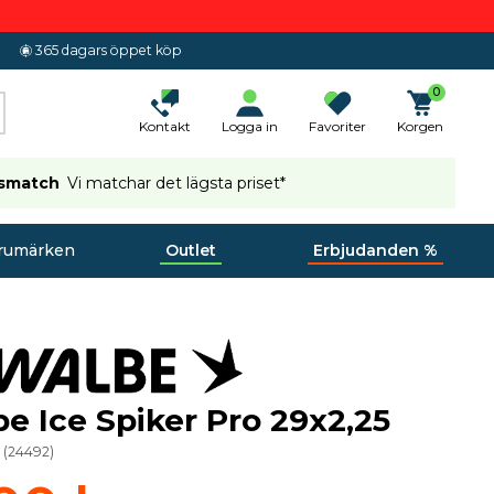
365 dagars öppet köp
0
Kontakt
Logga in
Favoriter
Korgen
ismatch
Vi matchar det lägsta priset*
rumärken
Outlet
Erbjudanden %
e Ice Spiker Pro 29x2,25
8
(
24492
)