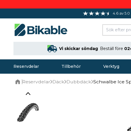
4.6 av 5.0
Vi skickar söndag
Beställ före
02
Reservdelar
Tillbehör
Verktyg
Reservdelar
Däck
Dubbdäck
Schwalbe Ice Sp
Home