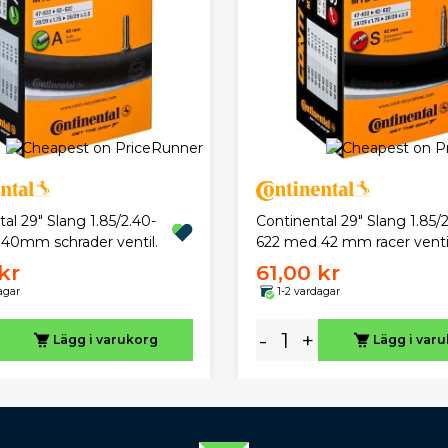
al 29" Slang 1.85/2.40-
Continental 29" Slang 1.85/2
40mm schrader ventil.
622 med 42 mm racer venti
kr
61,00 kr
agar
1-2 vardagar
-
+
Lägg i varukorg
Lägg i var