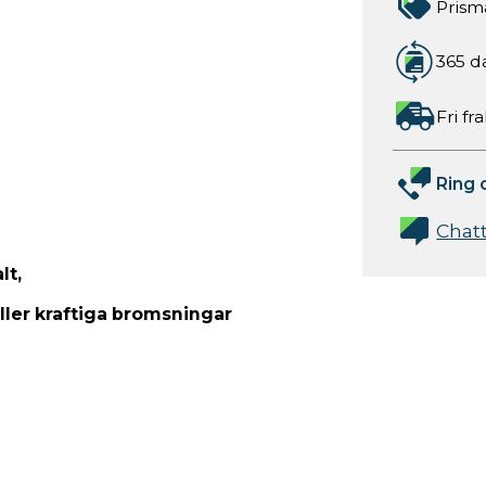
Prism
365 d
Fri fr
Ring 
Chat
lt,
ller kraftiga bromsningar