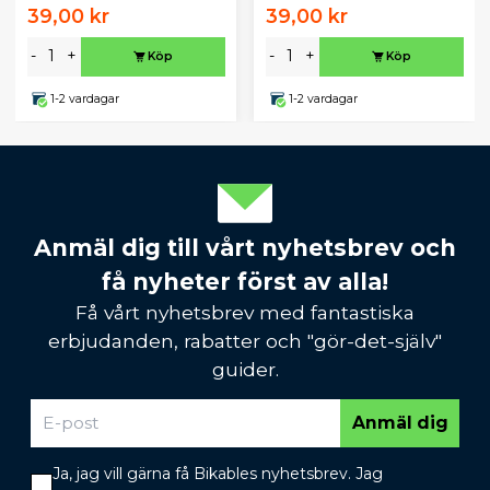
39,00 kr
39,00 kr
-
+
-
+
Köp
Köp
1-2 vardagar
1-2 vardagar
Anmäl dig till vårt nyhetsbrev och
få nyheter först av alla!
Få vårt nyhetsbrev med fantastiska
erbjudanden, rabatter och "gör-det-själv"
guider.
Anmäl dig
Ja, jag vill gärna få Bikables nyhetsbrev. Jag