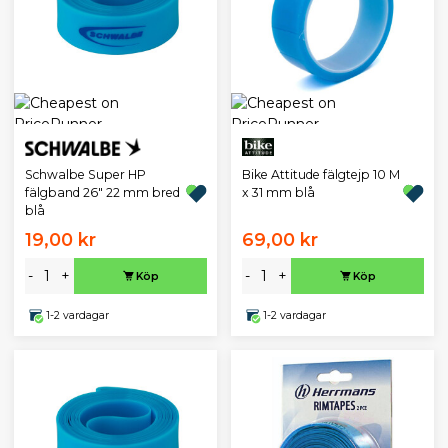
Schwalbe Super HP
Bike Attitude fälgtejp 10 M
fälgband 26" 22 mm bred
x 31 mm blå
blå
19,00 kr
69,00 kr
-
+
-
+
Köp
Köp
1-2 vardagar
1-2 vardagar