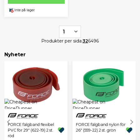
Inte på lager
1
Produkter per sida:
32
64
96
Nyheter
FORCE fälgband flexibel
FORCE fälgband nylon för
PVC för 29" (622-19) 2 st.
26" (559-22) 2 st. grön
röd