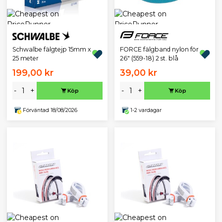
Schwalbe fälgtejp 15mm x
FORCE fälgband nylon för
25 meter
26" (559-18) 2 st. blå
199,00 kr
39,00 kr
-
+
-
+
Köp
Köp
Förväntad 18/08/2026
1-2 vardagar