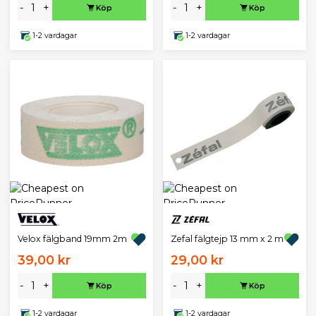
-
+
-
+
Köp
Köp
1-2 vardagar
1-2 vardagar
Velox fälgband 19mm 2m
Zefal fälgtejp 13 mm x 2 m
39,00 kr
29,00 kr
-
+
-
+
Köp
Köp
1-2 vardagar
1-2 vardagar