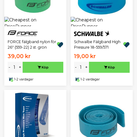
Schwalbe Fälgband High
FORCE fälgband nylon för
Pressure 18-559/571
26" (559-22) 2 st. grön
39,00 kr
19,00 kr
-
+
-
+
Köp
Köp
1-2 vardagar
1-2 vardagar