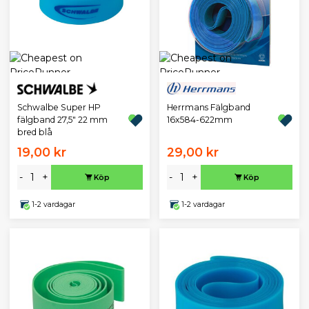
Schwalbe Super HP
Herrmans Fälgband
fälgband 27,5" 22 mm
16x584-622mm
bred blå
19,00 kr
29,00 kr
-
+
-
+
Köp
Köp
1-2 vardagar
1-2 vardagar