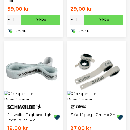
röd
39,00 kr
29,00 kr
-
+
-
+
Köp
Köp
1-2 vardagar
1-2 vardagar
Schwalbe Fälgband High
Zefal fälgtejp 17 mm x 2 m
Pressure 22-622
19,00 kr
27,00 kr