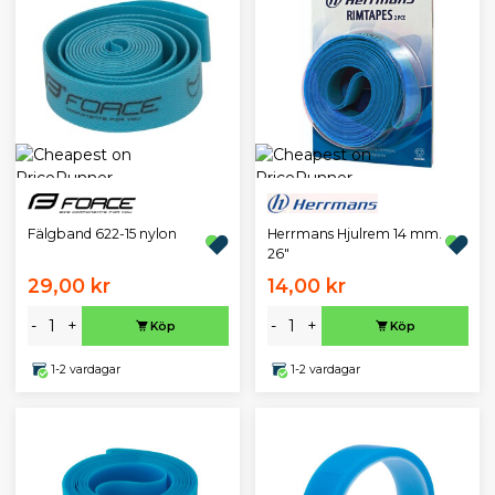
Herrmans Hjulrem 14 mm.
Fälgband 622-15 nylon
26"
29,00 kr
14,00 kr
-
+
-
+
Köp
Köp
1-2 vardagar
1-2 vardagar