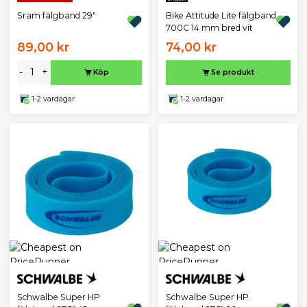
Sram fälgband 29"
Bike Attitude Lite fälgband
700C 14 mm bred vit
89,00 kr
74,00 kr
-
+
Köp
Se produkt
1-2 vardagar
1-2 vardagar
Schwalbe Super HP
Schwalbe Super HP