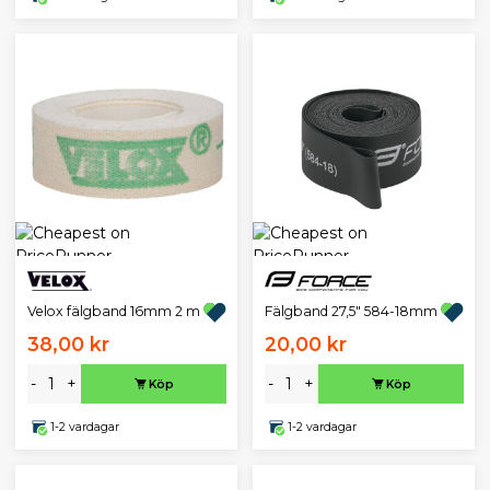
Velox fälgband 16mm 2 m
Fälgband 27,5" 584-18mm
38,00 kr
20,00 kr
-
+
-
+
Köp
Köp
1-2 vardagar
1-2 vardagar