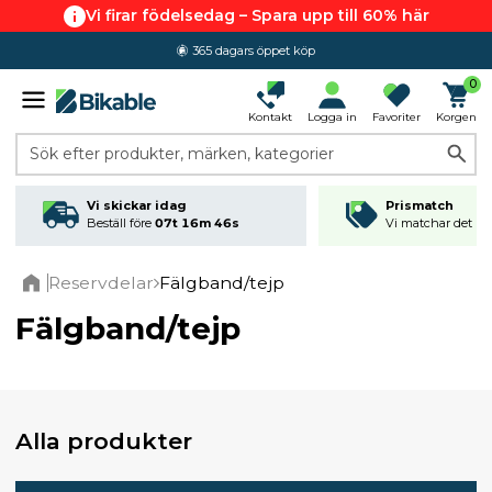
Vi firar födelsedag – Spara upp till 60% här
365 dagars öppet köp
0
Kontakt
Logga in
Favoriter
Korgen
Sök efter produkter, märken, kategorier
Vi skickar idag
Prismatch
Beställ före
07t 16m 45s
Vi matchar det läg
Reservdelar
Fälgband/tejp
Home
Fälgband/tejp
Alla produkter