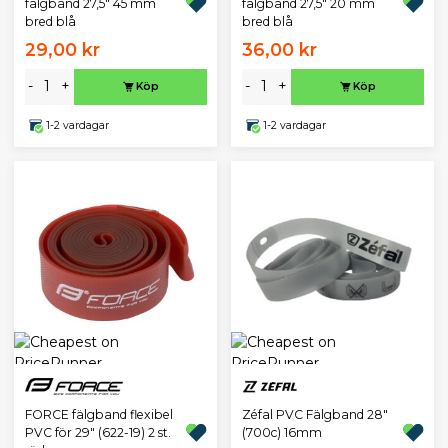
fälgband 27,5" 45 mm
fälgband 27,5" 20 mm
bred blå
bred blå
29,00 kr
36,00 kr
-
+
-
+
Köp
Köp
1-2 vardagar
1-2 vardagar
Zéfal PVC Fälgband 28"
FORCE fälgband flexibel
(700c) 16mm
PVC för 29" (622-19) 2 st.