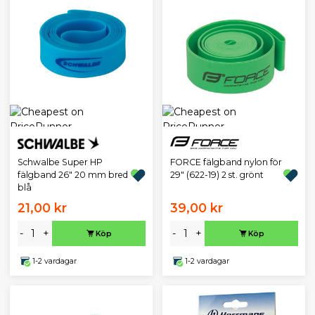
Schwalbe Super HP
FORCE fälgband nylon för
fälgband 26" 20 mm bred
29" (622-19) 2 st. grönt
blå
21,00 kr
39,00 kr
-
+
-
+
Köp
Köp
1-2 vardagar
1-2 vardagar