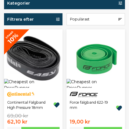
Kategorier
Filtrera efter
Populärast
SPARA
10%
Continental Fälgband
Force fälgband 622-19
High Pressure 18mm
mm
69,00 kr
62,10 kr
19,00 kr