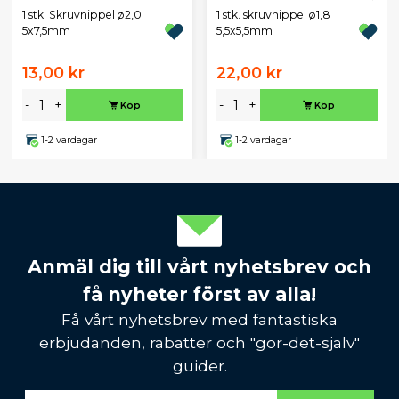
1 stk. Skruvnippel ø2,0
1 stk. skruvnippel ø1,8
5x7,5mm
5,5x5,5mm
13,00 kr
22,00 kr
-
+
-
+
Köp
Köp
1-2 vardagar
1-2 vardagar
Anmäl dig till vårt nyhetsbrev och
få nyheter först av alla!
Få vårt nyhetsbrev med fantastiska
erbjudanden, rabatter och "gör-det-själv"
guider.