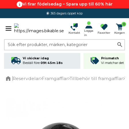
Vi firar födelsedag – Spara upp till 60% här
365 dagars öppet köp
0
Logga
Kontakt
Favoriter
Korgen
in
Sök efter produkter, märken, kategorier
Vi skickar idag
Prismatch
Beställ före
09t 45m 18s
Vi matchar det läg
Reservdelar
Framgafflar
Tillbehör till framgafflar
1
Home