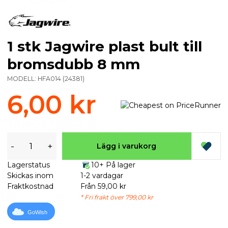
1 stk Jagwire plast bult till
bromsdubb 8 mm
MODELL:
HFA014
(
24381
)
6,00 kr
-
+
Lägg i varukorg
Lagerstatus
10+ På lager
Skickas inom
1-2 vardagar
Fraktkostnad
Från 59,00 kr
* Fri frakt över 799,00 kr
GoWish