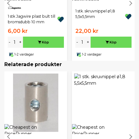
1 stk. skruvnippel ø1,8
1 stk Jagwire plast bult till
5,5x5,5mm
bromsdubb 10 mm
6,00 kr
22,00 kr
-
+
-
+
Köp
Köp
1-2 vardagar
1-2 vardagar
Relaterade produkter