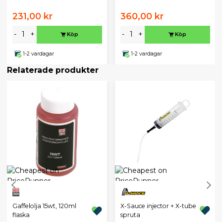
231,00 kr
360,00 kr
-
+
-
+
Köp
Köp
1-2 vardagar
1-2 vardagar
Relaterade produkter
X-Sauce injector + X-tube
Gaffelolja 15wt, 120ml
spruta
flaska