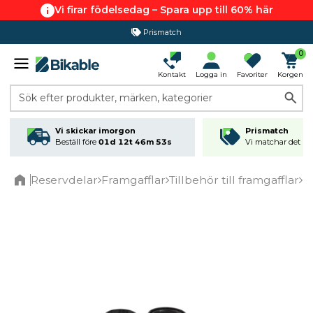
Vi firar födelsedag – Spara upp till 60% här
Prismatch
0
Kontakt
Logga in
Favoriter
Korgen
Sök efter produkter, märken, kategorier
Vi skickar imorgon
Prismatch
Beställ före
01d 12t 46m 53s
Vi matchar det läg
Reservdelar
Framgafflar
Tillbehör till framgafflar
R
Home