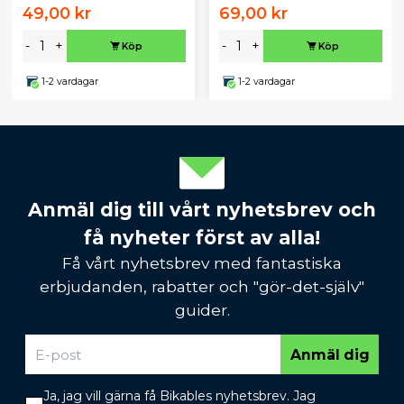
49,00 kr
69,00 kr
-
+
-
+
Köp
Köp
1-2 vardagar
1-2 vardagar
Anmäl dig till vårt nyhetsbrev och
få nyheter först av alla!
Få vårt nyhetsbrev med fantastiska
erbjudanden, rabatter och "gör-det-själv"
guider.
Anmäl dig
Ja, jag vill gärna få Bikables nyhetsbrev. Jag