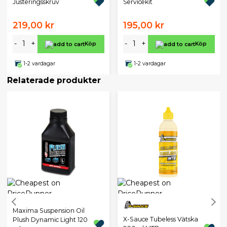
Justeringsskruv
Servicekit
219,00 kr
195,00 kr
-
+
-
+
Köp
Köp
1-2 vardagar
1-2 vardagar
Relaterade produkter
Maxima Suspension Oil
X-Sauce Tubeless Vätska
Plush Dynamic Light 120