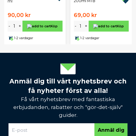
200ml MTB
ml
90,00 kr
69,00 kr
-
+
-
+
Köp
Köp
1-2 vardagar
1-2 vardagar
Anmäl dig till vårt nyhetsbrev och
få nyheter först av alla!
Få vårt nyhetsbrev med fantastiska
erbjudanden, rabatter och "gör-det-själv"
guider.
Anmäl dig