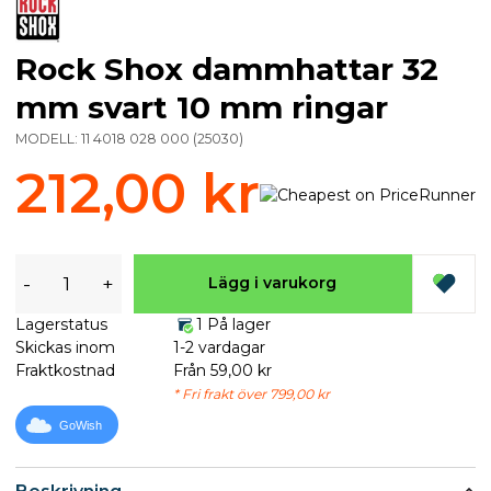
Rock Shox dammhattar 32
mm svart 10 mm ringar
MODELL:
11 4018 028 000
(
25030
)
212,00 kr
-
+
Lägg i varukorg
Lagerstatus
1 På lager
Skickas inom
1-2 vardagar
Fraktkostnad
Från 59,00 kr
* Fri frakt över 799,00 kr
GoWish