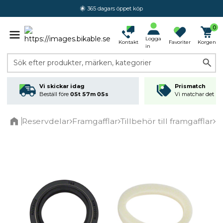
365 dagars öppet köp
0
Logga
Kontakt
Favoriter
Korgen
in
Sök efter produkter, märken, kategorier
Vi skickar idag
Prismatch
Beställ före
05t 57m 05s
Vi matchar det läg
Reservdelar
Framgafflar
Tillbehör till framgafflar
R
Home