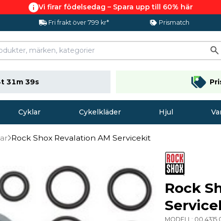
Vi firar födelsedag – Spara upp till 60% här
Fri frakt över 799 kr*
Prismatch
t 31m 38s
Pr
Cyklar
Cykelkläder
Hjul
Va
lar
Rock Shox Revalation AM Servicekit
Rock Sh
Service
MODELL:
00 4315 