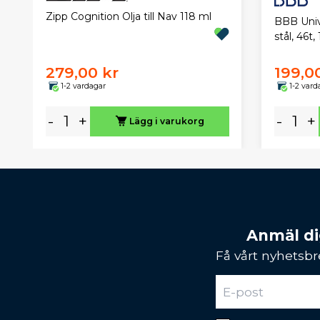
Zipp Cognition Olja till Nav 118 ml
BBB Univ
stål, 46t
279,00 kr
199,0
1-2 vardagar
1-2 vard
-
+
-
+
Lägg i varukorg
Anmäl dig
Få vårt nyhetsbr