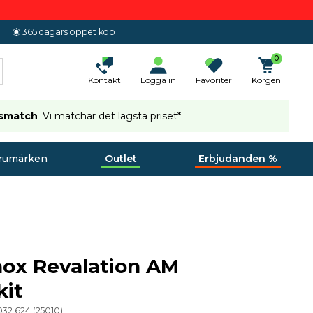
365 dagars öppet köp
0
Kontakt
Logga in
Favoriter
Korgen
ismatch
Vi matchar det lägsta priset*
rumärken
Outlet
Erbjudanden %
ox Revalation AM
kit
032 624
(
25010
)