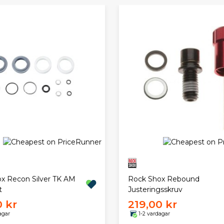
x Recon Silver TK AM
Rock Shox Rebound
t
Justeringsskruv
0 kr
219,00 kr
agar
1-2 vardagar