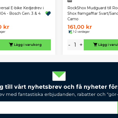
ersal E-bike Kedjedrev i
RockShox Mudguard till Ro
, 104 - Bosch Gen. 3 & 4
Shox framgafflar Svart/San
Camo
0 kr
161,00 kr
agar
1-2 vardagar
-
+
Lägg i varukorg
Lägg i var
 till vårt nyhetsbrev och få nyheter förs
ev med fantastiska erbjudanden, rabatter och "gör-d