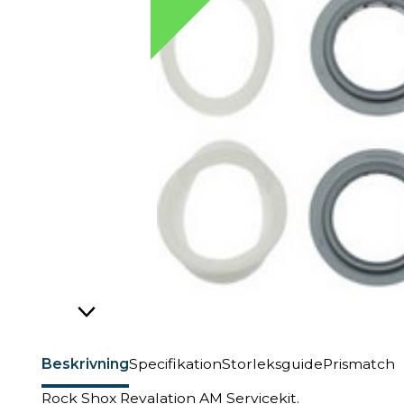
Beskrivning
Specifikation
Storleksguide
Prismatch
Rock Shox Revalation AM Servicekit.