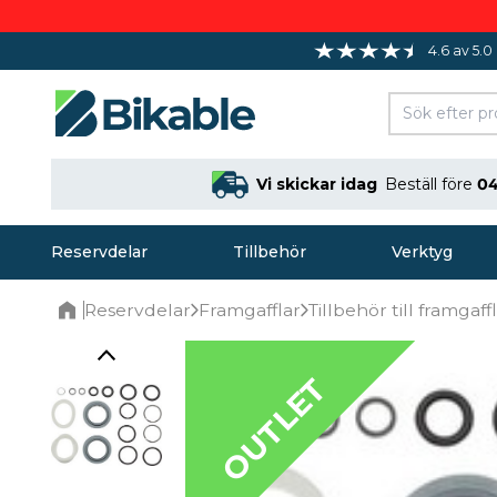
4.6 av 5.0
Vi skickar idag
Beställ före
04
Reservdelar
Tillbehör
Verktyg
Reservdelar
Framgafflar
Tillbehör till framgaff
Home
OUTLET