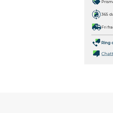
Prism
365 d
Fri fr
Ring 
Chat