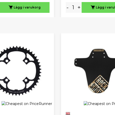
-
+
Lägg i varukorg
Lägg i var