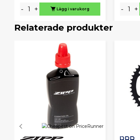
-
+
-
+
Lägg i varukorg
Relaterade produkter