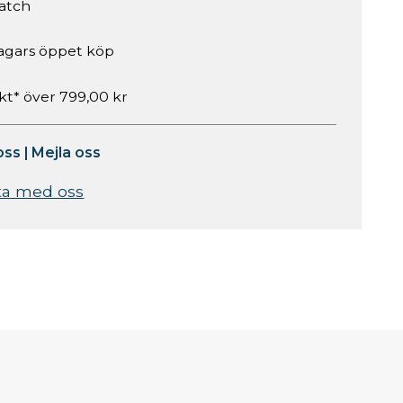
atch
agars öppet köp
akt* över 799,00 kr
oss
|
Mejla oss
ta med oss