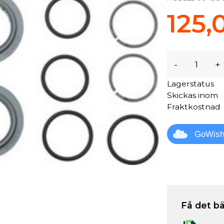
125,
-
+
Lagerstatus
Skickas inom
Fraktkostnad
GoWis
Få det bä