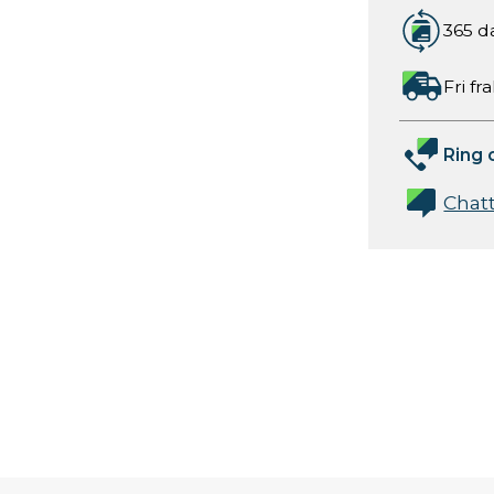
365 d
Fri fr
Ring 
Chat