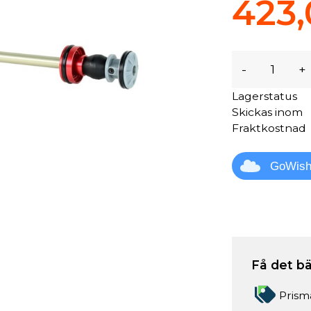
423,
-
+
Lagerstatus
Skickas inom
Fraktkostnad
GoWis
Få det bä
Prism