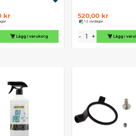
0 kr
520,00 kr
agar
1-2 vardagar
-
+
Lägg i varukorg
Lägg i var