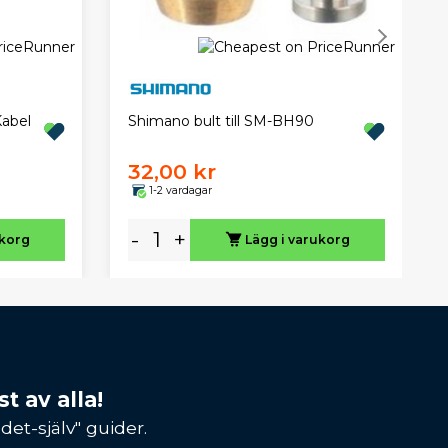
abel
Shimano bult till SM-BH90
32,00 kr
1-2 vardagar
-
+
ukorg
Lägg i varukorg
t av alla!
et-själv" guider.