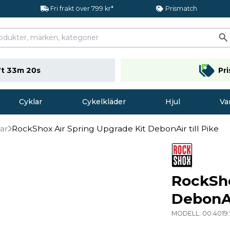
Fri frakt över 799 kr*
Prismatch
t 33m 20s
Pr
Cyklar
Cykelkläder
Hjul
Va
lar
RockShox Air Spring Upgrade Kit DebonAir till Pike
RockSho
DebonAir
MODELL:
00.4019