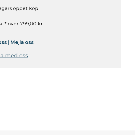
agars öppet köp
akt* över 799,00 kr
oss
|
Mejla oss
ta med oss