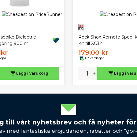
sobike Dielectric
Rock Shox Remote Spool K
göring 900 ml
Kit till XC32
 kr
179,00 kr
agar
1-2 vardagar
-
+
Lägg i varukorg
Lägg i var
 till vårt nyhetsbrev och få nyheter förs
ev med fantastiska erbjudanden, rabatter och "gör-d