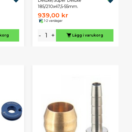
Deluxe/Super Deluxe
185/210x47,5-55mm.
939,00 kr
1-2 vardagar
-
+
ukorg
Lägg i varukorg