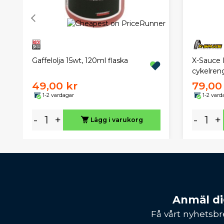
X-Sauce I
Gaffelolja 15wt, 120ml flaska
cykelren
49,00 kr
79,00
1-2 vardagar
1-2 vard
-
+
-
+
Lägg i varukorg
Anmäl dig
Få vårt nyhetsbr