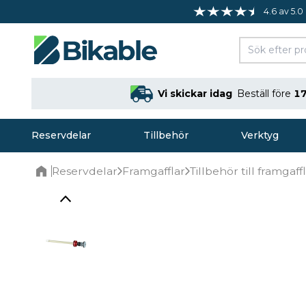
4.6 av 5.0
Vi skickar idag
Beställ före
17
Reservdelar
Tillbehör
Verktyg
Reservdelar
Framgafflar
Tillbehör till framgaff
Home