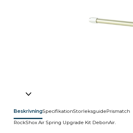
Beskrivning
Specifikation
Storleksguide
Prismatch
RockShox Air Spring Upgrade Kit DebonAir.