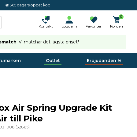
365 dagars öppet köp
0
Kontakt
Logga in
Favoriter
Korgen
ismatch
Vi matchar det lägsta priset*
rumärken
Outlet
Erbjudanden %
x Air Spring Upgrade Kit
 till Pike
.931.008
(
32885
)