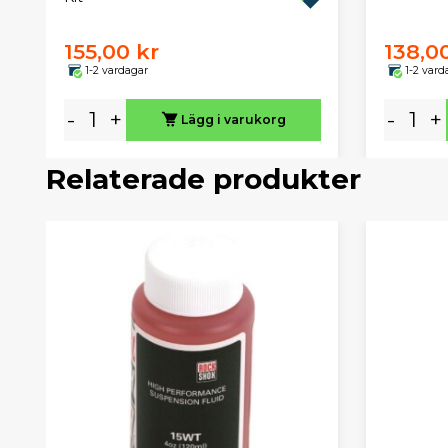
155,00 kr
138,0
1-2 vardagar
1-2 vard
-
+
-
+
Lägg i varukorg
Relaterade produkter