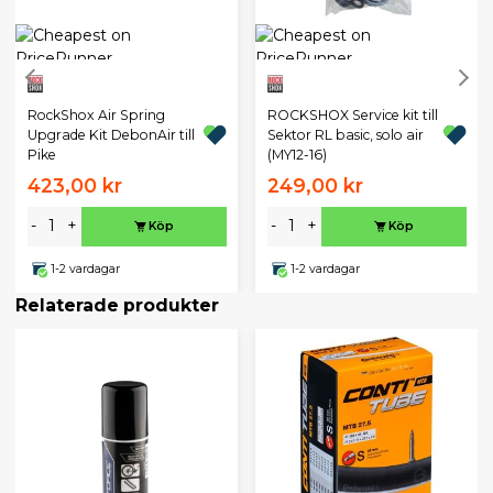
RockShox Air Spring
ROCKSHOX Service kit till
Upgrade Kit DebonAir till
Sektor RL basic, solo air
Pike
(MY12-16)
423,00 kr
249,00 kr
-
+
-
+
Köp
Köp
1-2 vardagar
1-2 vardagar
Relaterade produkter