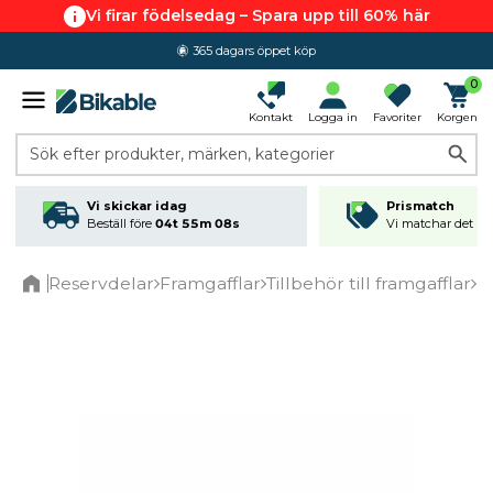
Vi firar födelsedag – Spara upp till 60% här
365 dagars öppet köp
0
Kontakt
Logga in
Favoriter
Korgen
Sök efter produkter, märken, kategorier
Vi skickar idag
Prismatch
Beställ före
04t 55m 07s
Vi matchar det läg
Reservdelar
Framgafflar
Tillbehör till framgafflar
R
Home