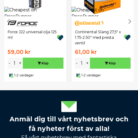
Continental Slang 27,5" x
Force J22 universal olja 125
1.75-2.50" med presta
ml
ventil
59,00 kr
61,00 kr
-
+
-
+
Köp
Köp
1-2 vardagar
1-2 vardagar
Anmäl dig till vårt nyhetsbrev och
få nyheter först av alla!
Få vårt nyhetsbrev med fantastiska