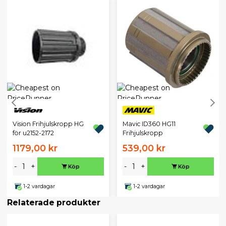
Vision Frihjulskropp HG
Mavic ID360 HG11
för u2152-2172
Frihjulskropp
1179,00 kr
539,00 kr
-
+
-
+
Köp
Köp
1-2 vardagar
1-2 vardagar
Relaterade produkter