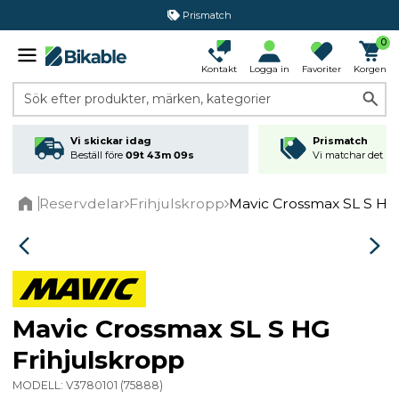
Prismatch
0
Kontakt
Logga in
Favoriter
Korgen
Sök efter produkter, märken, kategorier
Vi skickar idag
Prismatch
Beställ före
09t 43m 09s
Vi matchar det läg
Reservdelar
Frihjulskropp
Mavic Crossmax SL S HG
Home
Mavic Crossmax SL S HG
Frihjulskropp
MODELL:
V3780101
(
75888
)