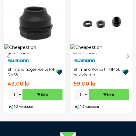
Shimano höger konus FH-
Shimano Konus till RM66
RM35
nav vänster
43,00 kr
59,00 kr
-
+
-
+
Köp
Köp
1-2 vardagar
1-2 vardagar