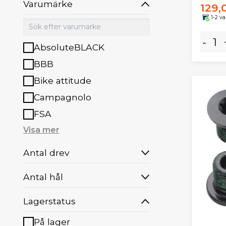
Varumärke
129,
1-2 v
-
AbsoluteBLACK
BBB
Bike attitude
Campagnolo
FSA
Visa mer
Antal drev
Antal hål
Lagerstatus
På lager