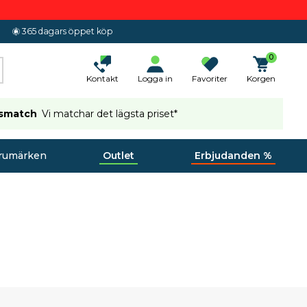
365 dagars öppet köp
0
Kontakt
Logga in
Favoriter
Korgen
ismatch
Vi matchar det lägsta priset*
rumärken
Outlet
Erbjudanden %