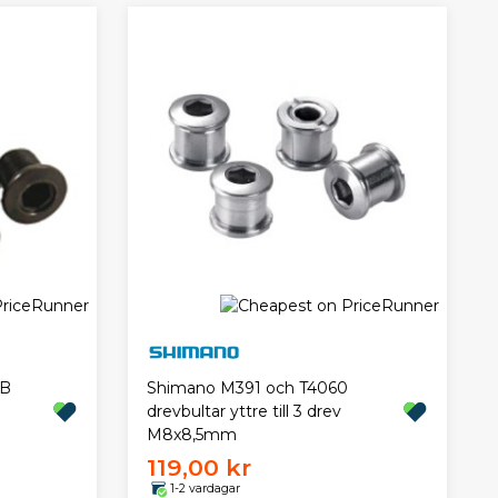
TB
Shimano M391 och T4060
drevbultar yttre till 3 drev
M8x8,5mm
119,00 kr
1-2 vardagar