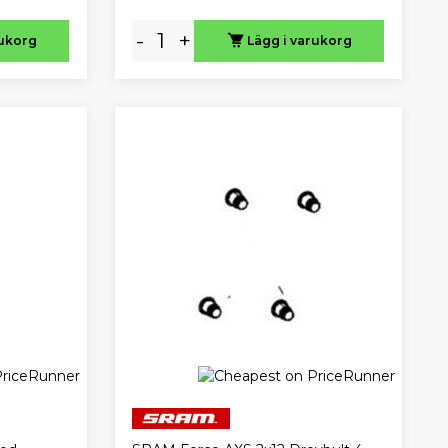
-
+
rukorg
Lägg i varukorg