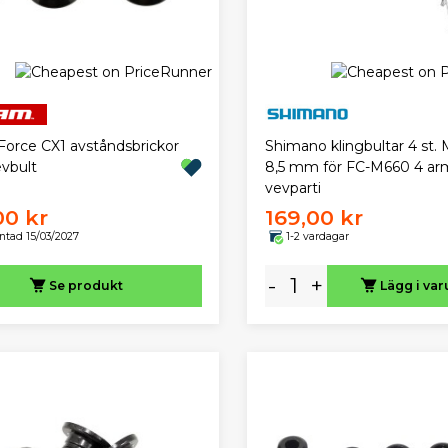
orce CX1 avståndsbrickor
Shimano klingbultar 4 st. 
evbult
8,5 mm för FC-M660 4 ar
vevparti
00 kr
169,00 kr
ntad 15/03/2027
1-2 vardagar
-
+
Se produkt
Lägg i va