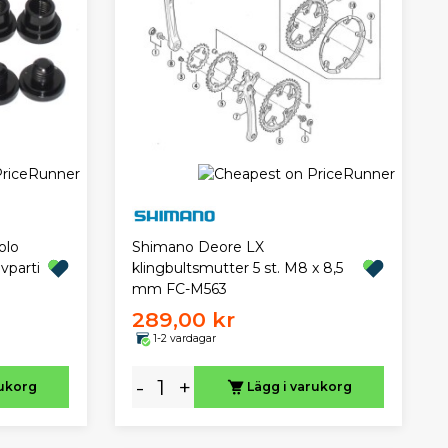
olo
Shimano Deore LX
vparti
klingbultsmutter 5 st. M8 x 8,5
mm FC-M563
289,00 kr
1-2 vardagar
-
+
rukorg
Lägg i varukorg