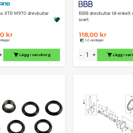
BBB drevbultar till enkelt 
o XTR M970 drevbultar
svart
00 kr
118,00 kr
ardagar
1-2 vardagar
+
-
+
Lägg i varukorg
Lägg i va