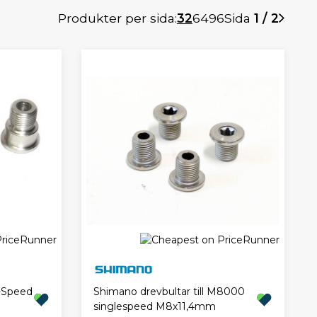
Produkter per sida:
32
64
96
Sida
1 / 2
0-Speed
Shimano drevbultar till M8000
singlespeed M8x11,4mm