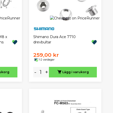
M8 x
Shimano Dura Ace 7710
ms
drevbultar
259,00 kr
1-2 vardagar
-
+
rukorg
Lägg i varukorg