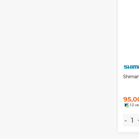
Shiman
95,0
1-2 v
-