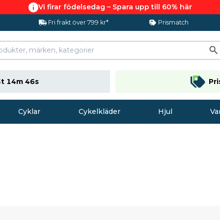
Vi firar födelsedag – Spara upp till 60% här
Fri frakt över 799 kr*
Prismatch
t 14m 45s
Pr
Cyklar
Cykelkläder
Hjul
Va