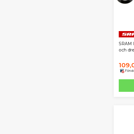
SRAM F
och dr
109,
Förvä