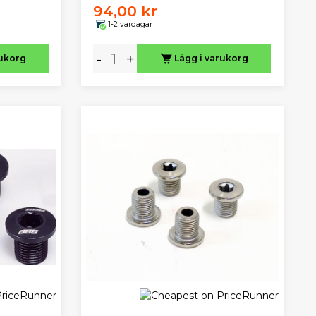
94,00 kr
1-2 vardagar
-
+
rukorg
Lägg i varukorg