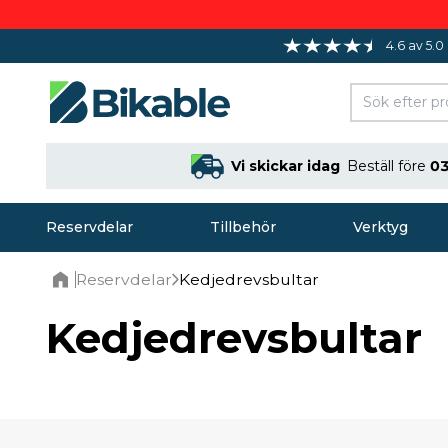
4.6 av 5.0
Vi skickar idag
Beställ före
03
Reservdelar
Tillbehör
Verktyg
Reservdelar
Kedjedrevsbultar
Home
Kedjedrevsbultar