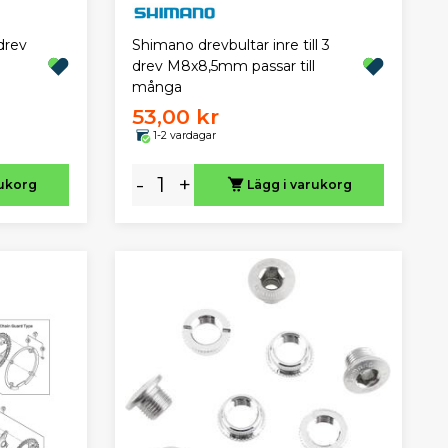
drev
Shimano drevbultar inre till 3
drev M8x8,5mm passar till
många
53,00 kr
1-2 vardagar
-
+
rukorg
Lägg i varukorg