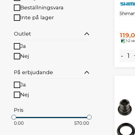
Beställningsvara
Shiman
Inte på lager
Outlet
119,
1-2 v
Ja
-
Nej
På erbjudande
Ja
Nej
Pris
0.00
570.00