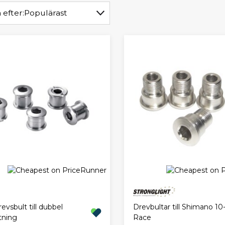
 efter:
Populärast
evsbult till dubbel
Drevbultar till Shimano 1
tning
Race