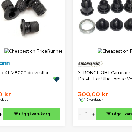
o XT M8000 drevbultar
STRONGLIGHT Campagn
Drevbultar Ultra Torque Ve
0 kr
300,00 kr
ardagar
1-2 vardagar
+
-
+
Lägg i varukorg
Lägg i va