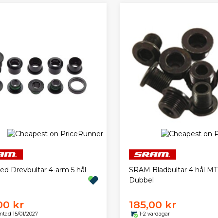
ed Drevbultar 4-arm 5 hål
SRAM Bladbultar 4 hål M
Dubbel
00 kr
185,00 kr
ntad 15/01/2027
1-2 vardagar