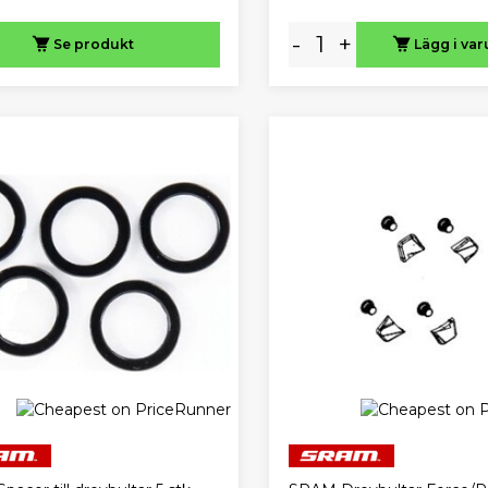
-
+
Se produkt
Lägg i va