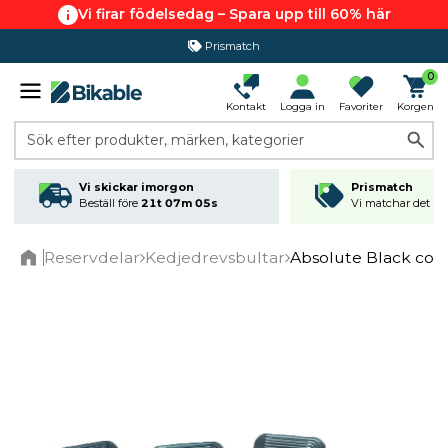
Vi firar födelsedag – Spara upp till 60% här
Prismatch
0
Kontakt
Logga in
Favoriter
Korgen
Sök efter produkter, märken, kategorier
Vi skickar imorgon
Prismatch
Beställ före
21t 07m 04s
Vi matchar det läg
Reservdelar
Kedjedrevsbultar
Absolute Black cove
Home