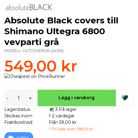
Absolute Black covers till
Shimano Ultegra 6800
vevparti grå
MODELL:
ULTCOVERGR
(
24126
)
549,00 kr
-
+
Lägg i varukorg
Lagerstatus
3 På lager
Skickas inom
1-2 vardagar
Fraktkostnad
Från 59,00 kr
* Fri frakt över 799,00 kr
GoWish