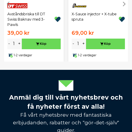
Avståndsbriska till DT
X-Sauce injector + X-tube
Swiss Baknav med 3-
spruta
Pawls
39,00 kr
69,00 kr
-
+
-
+
Köp
Köp
1-2 vardagar
1-2 vardagar
Anmäl dig till vårt nyhetsbrev och
få nyheter först av alla!
Få vårt nyhetsbrev med fantastiska
erbjudanden, rabatter och "gör-det-själv"
guider.