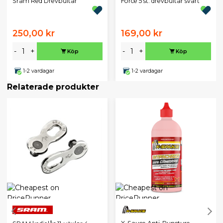
Sram Red Drevbultar
Force 5 st. drevbultar svart
250,00 kr
169,00 kr
-
+
-
+
Köp
Köp
1-2 vardagar
1-2 vardagar
Relaterade produkter