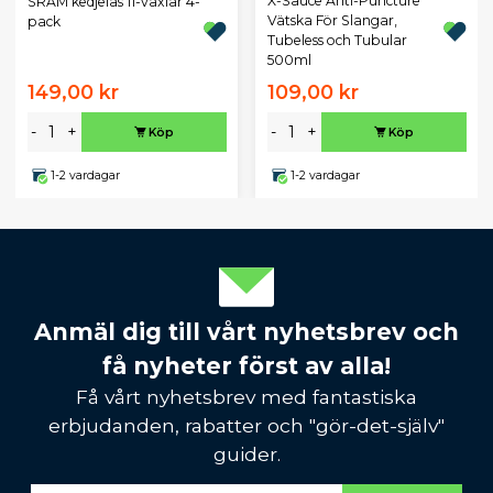
X-Sauce Anti-Puncture
SRAM kedjelås 11-växlar 4-
Vätska För Slangar,
pack
Tubeless och Tubular
500ml
149,00 kr
109,00 kr
-
+
-
+
Köp
Köp
1-2 vardagar
1-2 vardagar
Anmäl dig till vårt nyhetsbrev och
få nyheter först av alla!
Få vårt nyhetsbrev med fantastiska
erbjudanden, rabatter och "gör-det-själv"
guider.