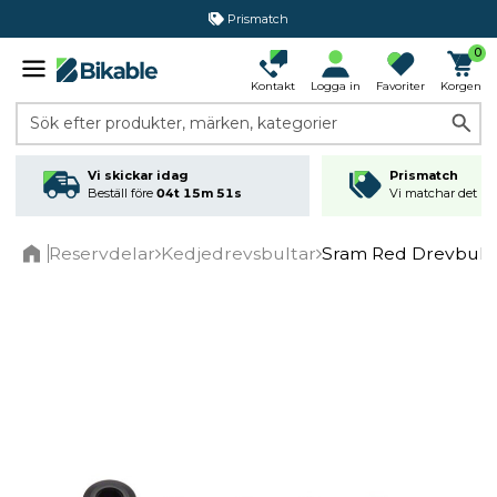
Prismatch
0
Kontakt
Logga in
Favoriter
Korgen
Sök efter produkter, märken, kategorier
Vi skickar idag
Prismatch
Beställ före
04t 15m 50s
Vi matchar det läg
Reservdelar
Kedjedrevsbultar
Sram Red Drevbulta
Home