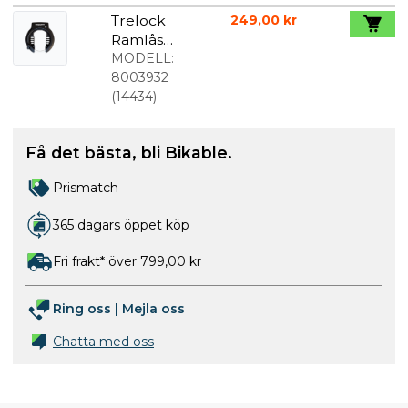
Trelock
249,00 kr
Ramlås
Svart RS
MODELL:
430
8003932
(
14434
)
Få det bästa, bli Bikable.
Prismatch
365 dagars öppet köp
Fri frakt* över 799,00 kr
Ring oss
|
Mejla oss
Chatta med oss