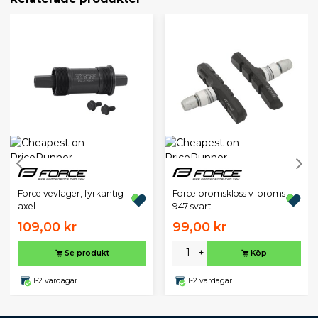
Force vevlager, fyrkantig
Force bromskloss v-broms
axel
947 svart
109,00 kr
99,00 kr
-
+
Se produkt
Köp
1-2 vardagar
1-2 vardagar