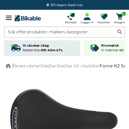
365 dagars öppet köp
0
Kontakt
Logga in
Favoriter
Korgen
Sök efter produkter, märken, kategorier
Vi skickar idag
Prismatch
Beställ före
09t 40m 47s
Vi matchar det läg
Reservdelar
Sadlar
Sadlar till citybike
Force K2 Sad
Home