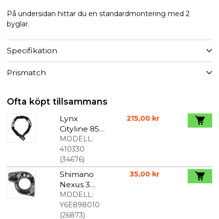
På undersidan hittar du en standardmontering med 2
byglar.
Specifikation
Prismatch
Ofta köpt tillsammans
Lynx
215,00 kr
Cityline 85
cm x 8 mm
MODELL:
svart
410330
kättinglås
(
34676
)
Shimano
35,00 kr
Nexus 3
cover till
MODELL:
växelreglag
Y6E898010
e SL-3S35E
(
26873
)