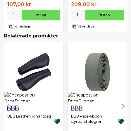
107,00 kr
209,00 kr
-
+
-
+
Köp
Köp
1-2 vardagar
1-2 vardagar
Relaterade produkter
BBB LeatherFix handtag
BBB RaceRibbon
styrband olivgrön