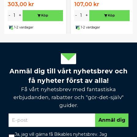
303,00 kr
107,00 kr
-
+
-
+
Köp
Köp
1-2 vardagar
1-2 vardagar
Anmäl dig till vårt nyhetsbrev och
få nyheter först av alla!
Få vårt nyhetsbrev med fantastiska
erbjudanden, rabatter och "gör-det-själv"
guider.
Anmäl dig
Ja, jag vill gärna få Bikables nyhetsbrev. Jag