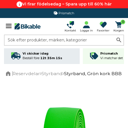
Vi firar födelsedag – Spara upp till 60% här
Prismatch
0
Kontakt
Logga in
Favoriter
Korgen
Sök efter produkter, märken, kategorier
Vi skickar idag
Prismatch
Beställ före
12t 35m 15s
Vi matchar det läg
Reservdelar
Styrband
Styrband, Grön kork BBB
Home