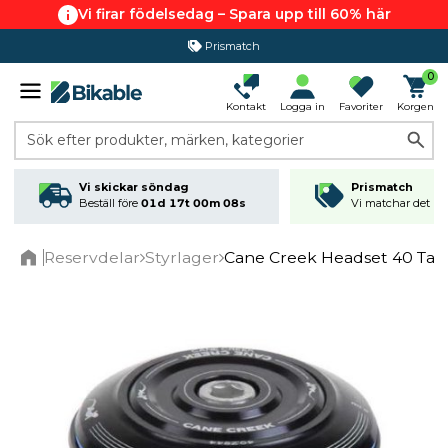
Vi firar födelsedag – Spara upp till 60% här
Prismatch
0
Kontakt
Logga in
Favoriter
Korgen
Sök efter produkter, märken, kategorier
Vi skickar söndag
Prismatch
Beställ före
01d 17t 00m 08s
Vi matchar det läg
Reservdelar
Styrlager
Cane Creek Headset 40 Tape
Home