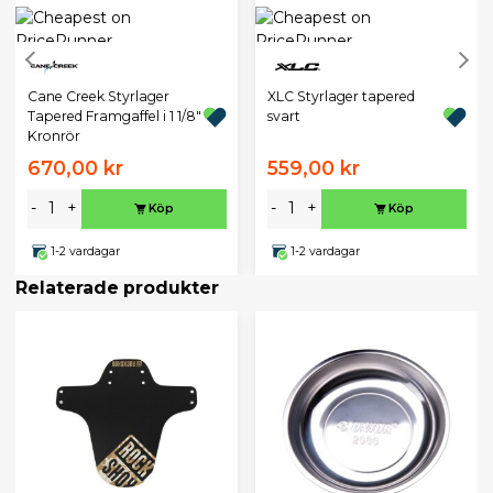
Cane Creek Styrlager
XLC Styrlager tapered
Tapered Framgaffel i 1 1/8"
svart
Kronrör
670,00 kr
559,00 kr
-
+
-
+
Köp
Köp
1-2 vardagar
1-2 vardagar
Relaterade produkter