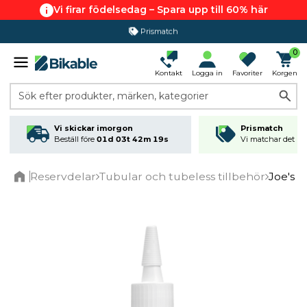
Vi firar födelsedag – Spara upp till 60% här
Prismatch
365 dagars öppet köp
0
Kontakt
Logga in
Favoriter
Korgen
Sök efter produkter, märken, kategorier
Vi skickar imorgon
Prismatch
Beställ före
01d 03t 42m 18s
Vi matchar det läg
Reservdelar
Tubular och tubeless tillbehör
Joe's N
Home