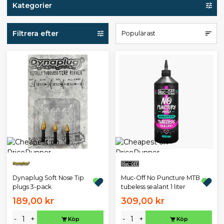
Kategorier
Filtrera efter
Populärast
Dynaplug Soft Nose Tip
Muc-Off No Puncture MTB
plugs 3-pack
tubeless sealant 1 liter
189,00 kr
309,00 kr
-
+
-
+
Köp
Köp