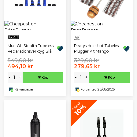
Muc-Off Stealth Tubeless
Peatys Holeshot Tubeless
Reparationsverktyg Blå
Plugger Kit Mango
549,00 kr
329,00 kr
494,10 kr
279,65 kr
-
+
-
+
Köp
Köp
1-2 vardagar
Förväntad 25/08/2026
SPARA
10%