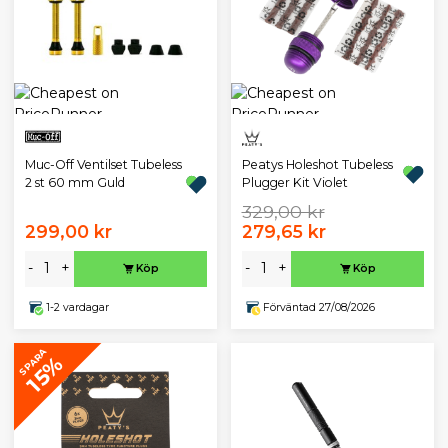
Muc-Off Ventilset Tubeless
Peatys Holeshot Tubeless
2 st 60 mm Guld
Plugger Kit Violet
329,00 kr
299,00 kr
279,65 kr
-
+
-
+
Köp
Köp
1-2 vardagar
Förväntad 27/08/2026
SPARA
15%