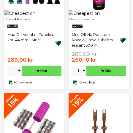
Muc-Off Ventilset Tubeless
Muc-Off No Puncture
2 st. 44 mm - Multi
Road & Gravel tubeless
sealant 500 ml
289,00 kr
289,00 kr
260,10 kr
-
+
-
+
Köp
Köp
1-2 vardagar
1-2 vardagar
SPARA
SPARA
15%
15%