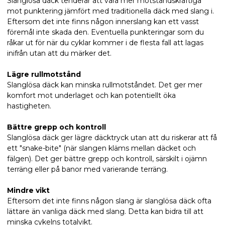
Slanglösa däck tenderar att vara mer motståndskraftiga
mot punktering jämfört med traditionella däck med slang i.
Eftersom det inte finns någon innerslang kan ett vasst
föremål inte skada den. Eventuella punkteringar som du
råkar ut för när du cyklar kommer i de flesta fall att lagas
inifrån utan att du märker det.
Lägre rullmotstånd
Slanglösa däck kan minska rullmotståndet. Det ger mer
komfort mot underlaget och kan potentiellt öka
hastigheten.
Bättre grepp och kontroll
Slanglösa däck ger lägre däcktryck utan att du riskerar att få
ett "snake-bite" (när slangen kläms mellan däcket och
fälgen). Det ger bättre grepp och kontroll, särskilt i ojämn
terräng eller på banor med varierande terräng.
Mindre vikt
Eftersom det inte finns någon slang är slanglösa däck ofta
lättare än vanliga däck med slang. Detta kan bidra till att
minska cykelns totalvikt.