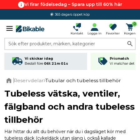
Vi firar födelsedag – Spara upp till 60% här
365 dagars öppet köp
0
Kontakt
Logga in
Favoriter
Korgen
Sök efter produkter, märken, kategorier
Vi skickar idag
Prismatch
Beställ före
06t 21m 00s
Vi matchar det läg
Reservdelar
Tubular och tubeless tillbehör
Home
Tubeless vätska, ventiler,
fälgband och andra tubeless
tillbehör
Här hittar du allt du behöver när du i dagsläget kör med
tubeless däck (cykeldäck utan slang i, också kallade