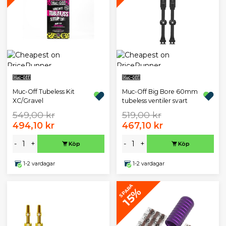
Muc-Off Tubeless Kit
Muc-Off Big Bore 60mm
XC/Gravel
tubeless ventiler svart
549,00 kr
519,00 kr
494,10 kr
467,10 kr
-
+
-
+
Köp
Köp
1-2 vardagar
1-2 vardagar
SPARA
15%