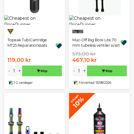
Topeak TubiCartridge
Muc-Off Big Bore Lite 70
MT25 Reparationssats
mm tubeless ventiler svart
519,00 kr
119,00 kr
467,10 kr
-
+
-
+
Köp
Köp
1-2 vardagar
Förväntad 13/08/2026
SPARA
10%