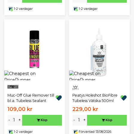
1-2 vardagar
1-2 vardagar
Muc-Off Glue Remover till
Peatys Holeshot BioFibre
bl.a. Tubeless Sealant
Tubeless Vätska 500ml
109,00 kr
229,00 kr
-
+
-
+
Köp
Köp
1-2 vardagar
Förväntad 13/08/2026