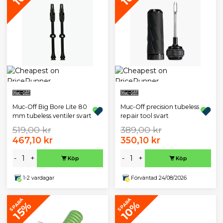
Muc-Off Big Bore Lite 80
Muc-Off precision tubeless
mm tubeless ventiler svart
repair tool svart
519,00 kr
389,00 kr
467,10 kr
350,10 kr
-
+
-
+
Köp
Köp
1-2 vardagar
Förväntad 24/08/2026
SPARA
SPARA
10%
15%