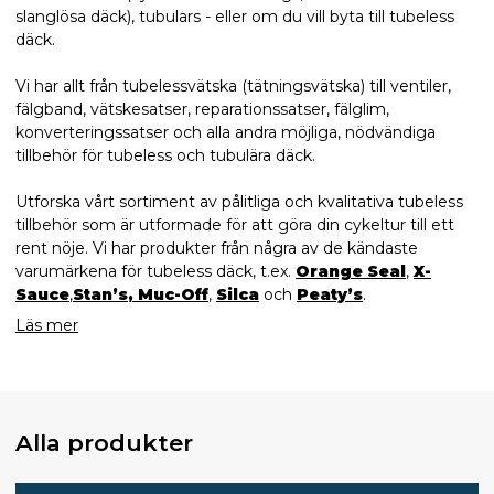
slanglösa däck), tubulars - eller om du vill byta till tubeless
däck.
Vi har allt från tubelessvätska (tätningsvätska) till ventiler,
fälgband, vätskesatser, reparationssatser, fälglim,
konverteringssatser och alla andra möjliga, nödvändiga
tillbehör för tubeless och tubulära däck.
Utforska vårt sortiment av pålitliga och kvalitativa tubeless
tillbehör som är utformade för att göra din cykeltur till ett
rent nöje. Vi har produkter från några av de kändaste
varumärkena för tubeless däck, t.ex.
Orange Seal
,
X-
Sauce
,
Stan’s
,
Muc-Off
,
Silca
och
Peaty’s
.
Läs mer
Alla produkter