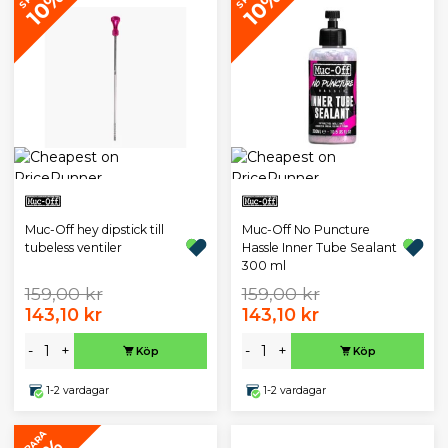
10%
10%
Muc-Off hey dipstick till
Muc-Off No Puncture
tubeless ventiler
Hassle Inner Tube Sealant
300 ml
159,00 kr
159,00 kr
143,10 kr
143,10 kr
-
+
-
+
Köp
Köp
1-2 vardagar
1-2 vardagar
SPARA