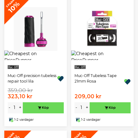
SPARA
10%
Muc-Off precision tubeless
Muc-Off Tubeless Tape
repair tool lila
21mm Rosa
359,00 kr
323,10 kr
209,00 kr
-
+
-
+
Köp
Köp
1-2 vardagar
1-2 vardagar
SPARA
SPARA