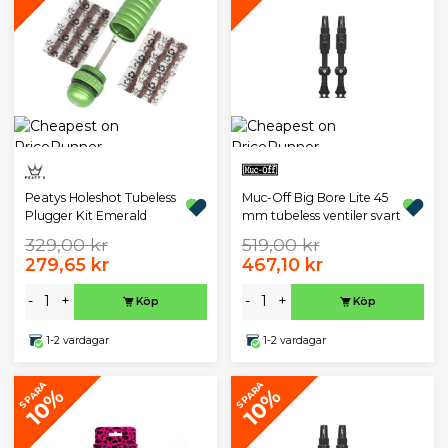
Peatys Holeshot Tubeless
Muc-Off Big Bore Lite 45
Plugger Kit Emerald
mm tubeless ventiler svart
329,00 kr
519,00 kr
279,65 kr
467,10 kr
-
+
-
+
Köp
Köp
1-2 vardagar
1-2 vardagar
SPARA
SPARA
10%
10%