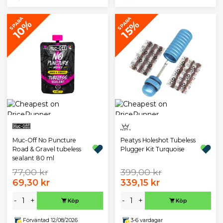
SPARA
SPARA
10%
15%
Muc-Off No Puncture
Peatys Holeshot Tubeless
Road & Gravel tubeless
Plugger Kit Turquoise
sealant 80 ml
77,00 kr
399,00 kr
69,30 kr
339,15 kr
-
+
-
+
Köp
Köp
Förväntad 12/08/2026
3-6 vardagar