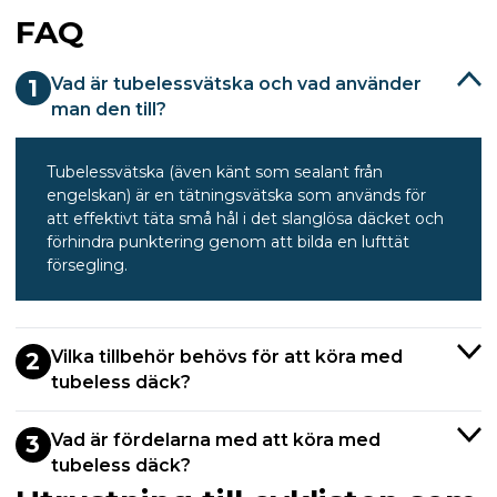
FAQ
Vad är tubelessvätska och vad använder
1
man den till?
Tubelessvätska (även känt som sealant från
engelskan) är en tätningsvätska som används för
att effektivt täta små hål i det slanglösa däcket och
förhindra punktering genom att bilda en lufttät
försegling.
Vilka tillbehör behövs för att köra med
2
tubeless däck?
Vad är fördelarna med att köra med
3
tubeless däck?