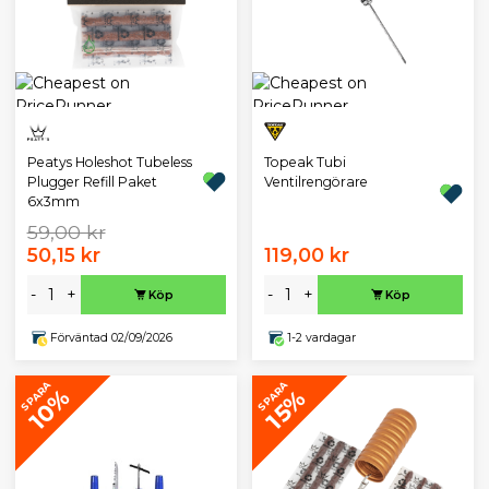
Peatys Holeshot Tubeless
Topeak Tubi
Plugger Refill Paket
Ventilrengörare
6x3mm
59,00 kr
50,15 kr
119,00 kr
-
+
-
+
Köp
Köp
Förväntad 02/09/2026
1-2 vardagar
SPARA
SPARA
10%
15%