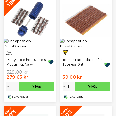
15%
Peatys Holeshot Tubeless
Topeak Läppasladdar för
Plugger Kit Navy
Tubeless 10 st
329,00 kr
279,65 kr
59,00 kr
-
+
-
+
Köp
Köp
1-2 vardagar
1-2 vardagar
SPARA
SPARA
10%
10%