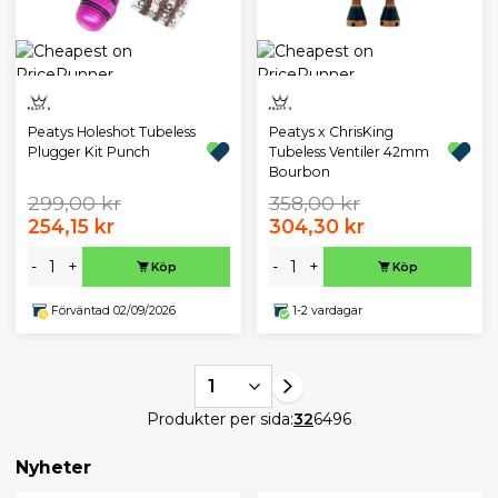
Peatys Holeshot Tubeless
Peatys x ChrisKing
Plugger Kit Punch
Tubeless Ventiler 42mm
Bourbon
299,00 kr
358,00 kr
254,15 kr
304,30 kr
-
+
-
+
Köp
Köp
Förväntad 02/09/2026
1-2 vardagar
1
Produkter per sida:
32
64
96
Nyheter