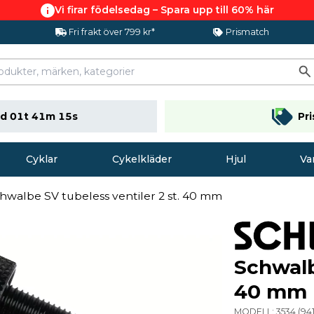
Vi firar födelsedag – Spara upp till 60% här
Fri frakt över 799 kr*
Prismatch
d 01t 41m 14s
Pr
Cyklar
Cykelkläder
Hjul
Va
hwalbe SV tubeless ventiler 2 st. 40 mm
Schwalb
40 mm
MODELL:
3534
(
941