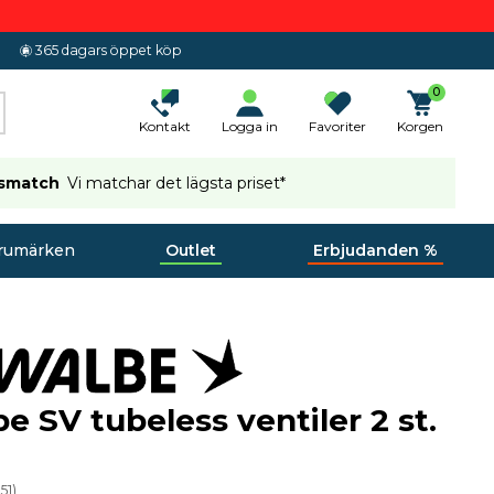
365 dagars öppet köp
0
Kontakt
Logga in
Favoriter
Korgen
ismatch
Vi matchar det lägsta priset*
rumärken
Outlet
Erbjudanden %
e SV tubeless ventiler 2 st.
51
)