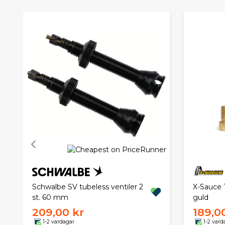
X-Sauce 
Schwalbe SV tubeless ventiler 2
guld
st. 60 mm
209,00 kr
189,0
1-2 vardagar
1-2 vard