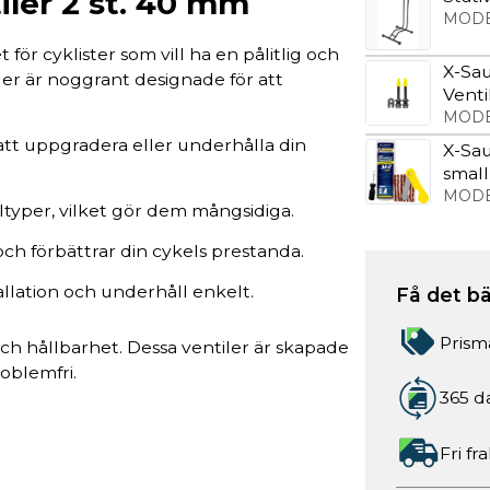
ler 2 st. 40 mm
MODE
för cyklister som vill ha en pålitlig och
X-Sau
ler är noggrant designade för att
Vent
MODE
 att uppgradera eller underhålla din
X-Sau
small
MODE
typer, vilket gör dem mångsidiga.
och förbättrar din cykels prestanda.
allation och underhåll enkelt.
Få det bä
Prism
h hållbarhet. Dessa ventiler är skapade
oblemfri.
365 d
Fri fr