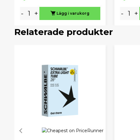
-
+
-
+
Lägg i varukorg
Relaterade produkter