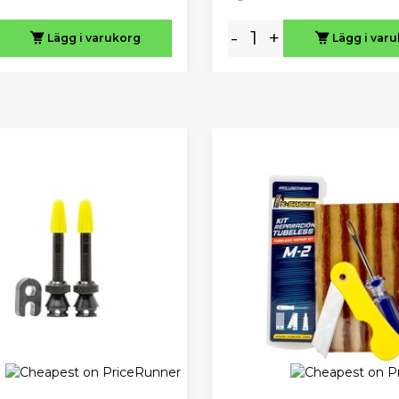
-
+
Lägg i varukorg
Lägg i var