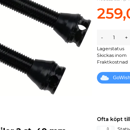
259,
-
+
Lagerstatus
Skickas inom
Fraktkostnad
GoWis
Ofta köpt t
Stativ