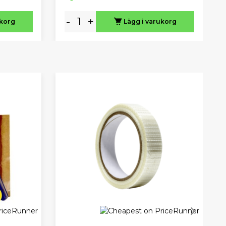
-
+
ukorg
Lägg i varukorg