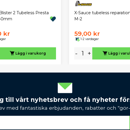
lister 2 Tubeless Presta
X-Sauce tubeless reparation
r 40mm
M-2
0 kr
59,00 kr
agar
1-2 vardagar
-
+
Lägg i varukorg
Lägg i var
 till vårt nyhetsbrev och få nyheter förs
ev med fantastiska erbjudanden, rabatter och "gör-d