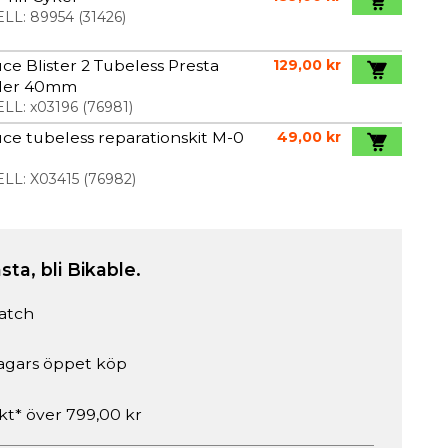
LL:
89954
(
31426
)
ce Blister 2 Tubeless Presta
129,00 kr
iler 40mm
LL:
x03196
(
76981
)
ce tubeless reparationskit M-0
49,00 kr
LL:
X03415
(
76982
)
sta, bli Bikable.
atch
agars öppet köp
akt* över 799,00 kr