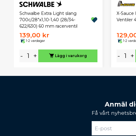
X-Sauce B
Schwalbe Extra Light slang
Ventile
700c/28"x1,10-1,40 (28/34-
622/630) 60 mm racerventil
139,00 kr
129,0
1-2 vardagar
1-2 vard
-
+
-
+
Lägg i varukorg
Anmäl dig
Få vårt nyhetsbr