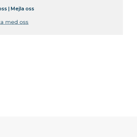
oss
|
Mejla oss
ta med oss