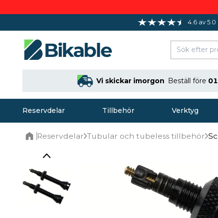
4.6 av 5.0
Vi skickar imorgon
Beställ före
01
Reservdelar
Tillbehör
Verktyg
Reservdelar
Tubular och tubeless tillbehör
Sc
Home