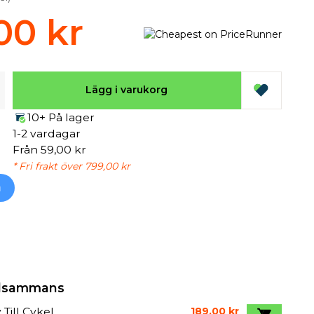
00 kr
Lägg i varukorg
10+ På lager
1-2 vardagar
Från 59,00 kr
* Fri frakt över 799,00 kr
h
illsammans
 Till Cykel
189,00 kr