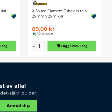
skit
X-Sauce Filament Tubeless tejp
25 mm x 25 m klar
89,00 kr
1-2 vardagar
-
+
ukorg
Lägg i varukorg
t av alla!
et-själv" guider.
Anmäl dig