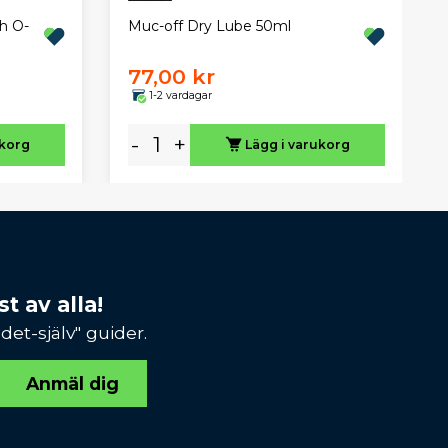
Muc-off Dry Lube 50ml
h O-
77,00 kr
1-2 vardagar
-
+
ukorg
Lägg i varukorg
t av alla!
et-själv" guider.
Anmäl dig