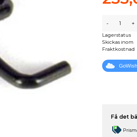
-
+
Lagerstatus
Skickas inom
Fraktkostnad
GoWis
Få det bä
Prism