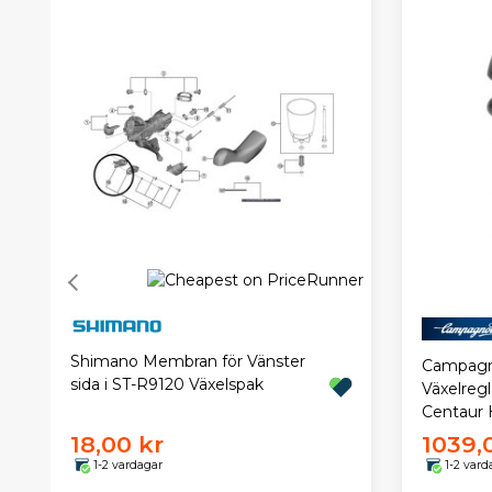
Shimano Membran för Vänster
Campagn
sida i ST-R9120 Växelspak
Växelregl
Centaur
18,00 kr
1039,
1-2 vardagar
1-2 vard