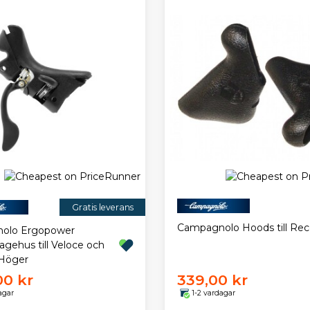
Gratis leverans
Campagnolo Hoods till Rec
olo Ergopower
agehus till Veloce och
 Höger
00 kr
339,00 kr
agar
1-2 vardagar