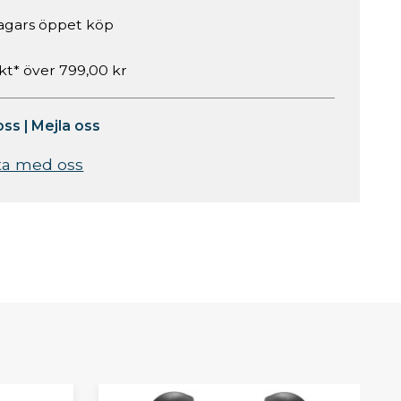
agars öppet köp
akt* över 799,00 kr
oss
|
Mejla oss
ta med oss