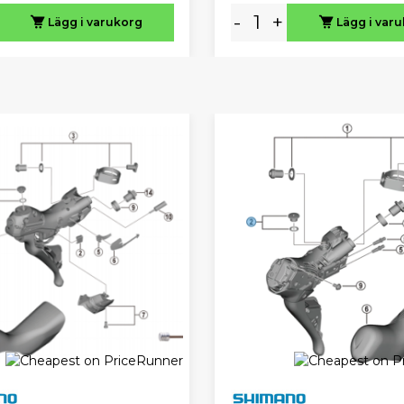
-
+
Lägg i varukorg
Lägg i var