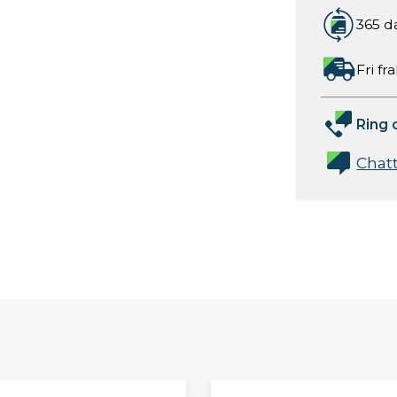
365 d
Fri fr
Ring 
Chat