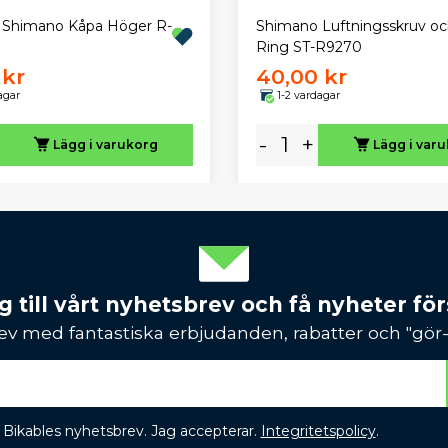
 Shimano Kåpa Höger R-
Shimano Luftningsskruv oc
Ring ST-R9270
 kr
40,00 kr
agar
1-2 vardagar
-
+
Lägg i varukorg
Lägg i var
 till vårt nyhetsbrev och få nyheter förs
ev med fantastiska erbjudanden, rabatter och "gör-d
 få Bikables nyhetsbrev. Jag accepterar.
Integritetspolicy
.