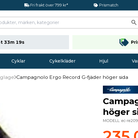
Fri frakt över 799 kr*
Prismatch
t 33m 19s
Pr
Cyklar
Cykelkläder
Hjul
Va
reglage
Campagnolo Ergo Record G-fjäder höger sida
Campagn
höger s
MODELL:
ec-re20
235,