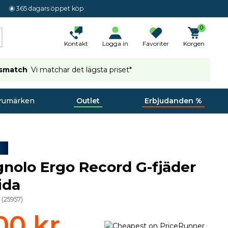
365 dagars öppet köp
0
Kontakt
Logga in
Favoriter
Korgen
ismatch
Vi matchar det lägsta priset*
rumärken
Outlet
Erbjudanden %
olo Ergo Record G-fjäder
ida
9
(
25957
)
00 kr