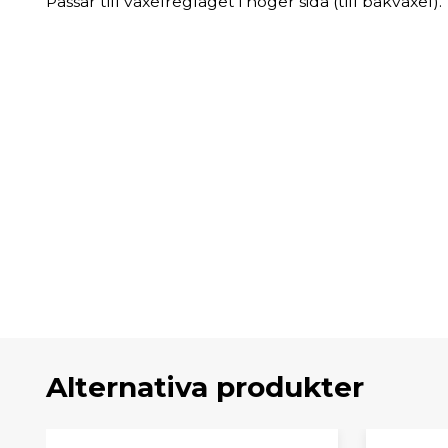
Passar till växelreglaget i höger sida (till bakväxel).
Alternativa produkter