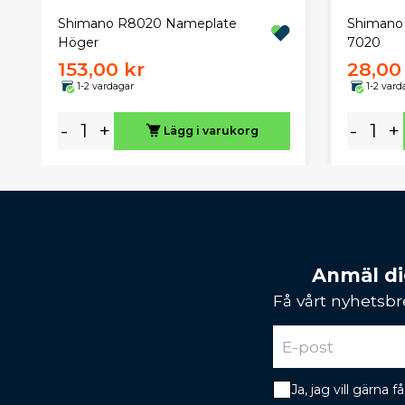
Shimano R8020 Nameplate
Shimano
Höger
7020
153,00 kr
28,00
1-2 vardagar
1-2 vard
-
+
-
+
Lägg i varukorg
Anmäl dig
Få vårt nyhetsbr
Ja, jag vill gärna