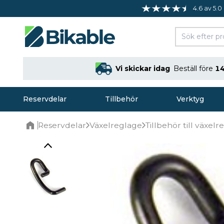
4.6 av 5.0
Vi skickar idag
Beställ före
14
Reservdelar
Tillbehör
Verktyg
Reservdelar
Växelreglage
Tillbehör till växel
Home