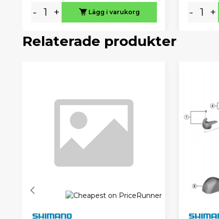
-
+
-
+
Lägg i varukorg
Relaterade produkter