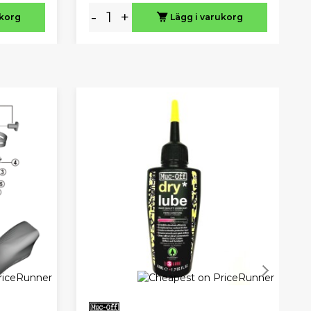
-
+
ukorg
Lägg i varukorg