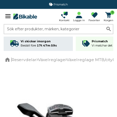
Prismatch
0
Kontakt
Logga in
Favoriter
Korgen
Sök efter produkter, märken, kategorier
Vi skickar imorgon
Prismatch
Beställ före
17t 47m 59s
Vi matchar det läg
Reservdelar
Växelreglage
Växelreglage MTB/cityb
Home