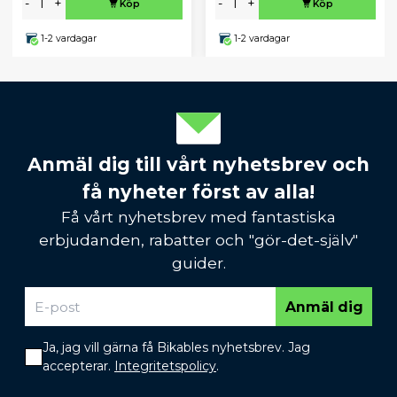
-
+
-
+
Köp
Köp
1-2 vardagar
1-2 vardagar
Anmäl dig till vårt nyhetsbrev och
få nyheter först av alla!
Få vårt nyhetsbrev med fantastiska
erbjudanden, rabatter och "gör-det-själv"
guider.
Anmäl dig
Ja, jag vill gärna få Bikables nyhetsbrev. Jag
accepterar.
Integritetspolicy
.