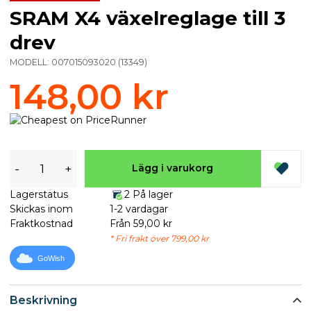
SRAM X4 växelreglage till 3
drev
MODELL:
007015093020
(
13349
)
148,00 kr
-
+
Lägg i varukorg
Lagerstatus
2 På lager
Skickas inom
1-2 vardagar
Fraktkostnad
Från 59,00 kr
* Fri frakt över 799,00 kr
GoWish
Beskrivning