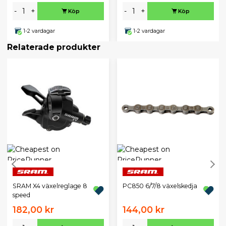
-
+
-
+
Köp
Köp
1-2 vardagar
1-2 vardagar
Relaterade produkter
SRAM X4 växelreglage 8
PC850 6/7/8 växelskedja
speed
182,00 kr
144,00 kr