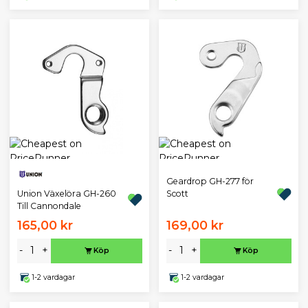
Geardrop GH-277 för
Union Växelöra GH-260
Scott
Till Cannondale
165,00 kr
169,00 kr
-
+
-
+
Köp
Köp
1-2 vardagar
1-2 vardagar