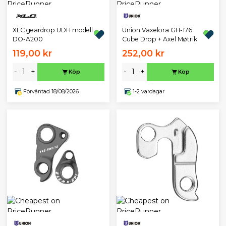
XLC geardrop UDH modell
Union Växelöra GH-176
DO-A200
Cube Drop + Axel Møtrik
119,00 kr
252,00 kr
-
+
-
+
Köp
Köp
Förväntad 18/08/2026
1-2 vardagar