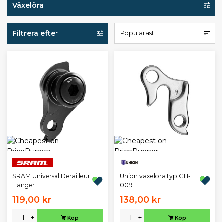
Växelöra
Filtrera efter
Populärast
Union växelöra typ GH-
SRAM Universal Derailleur
009
Hanger
119,00 kr
138,00 kr
-
+
-
+
Köp
Köp