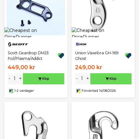
Scott Geardrop DM23
Union Växelöra GH-169
Foil/Plasma/Addict
Ghost
449,00 kr
249,00 kr
-
+
-
+
Köp
Köp
1-2 vardagar
Förväntad 14/08/2026