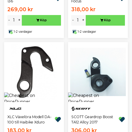
136
Focus
269,00 kr
318,00 kr
-
+
-
+
Köp
Köp
1-2 vardagar
1-2 vardagar
XLC Växelöra Modell DA-
SCOTT Geardrop Boost
100 till Haibike Xduro
TA12 Alloy 2017
183,00 kr
306,00 kr