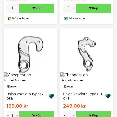
-
+
-
+
Köp
Köp
6-8 vardagar
1-2 vardagar
Union Växelöra Type GH-
Union Växelöra Type GH-
038
043
169,00 kr
249,00 kr
-
+
-
+
Köp
Köp