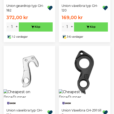
Union geardrop typ GH-
Union växelöra typ GH-
182
120
372,00 kr
169,00 kr
-
+
-
+
Köp
Köp
1-2 vardagar
3-6 vardagar
Union växelöra typ GH-
Union Växelöra GH-291 till