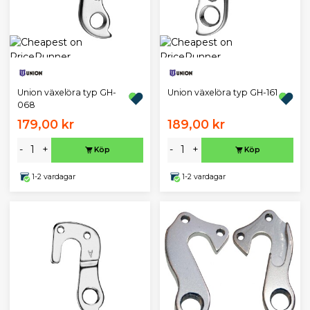
Union växelöra typ GH-
Union växelöra typ GH-161
068
179,00 kr
189,00 kr
-
+
-
+
Köp
Köp
1-2 vardagar
1-2 vardagar