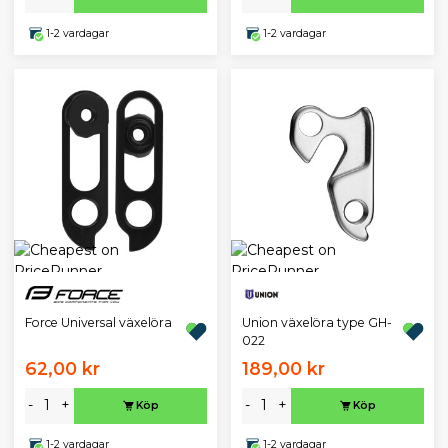
1-2 vardagar
1-2 vardagar
Union växelöra type GH-
Force Universal växelöra
022
62,00 kr
189,00 kr
-
+
-
+
Köp
Köp
1-2 vardagar
1-2 vardagar