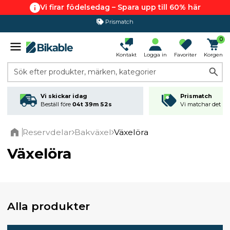
Vi firar födelsedag – Spara upp till 60% här
365 dagars öppet köp
0
Kontakt
Logga in
Favoriter
Korgen
Sök efter produkter, märken, kategorier
Vi skickar idag
Prismatch
Beställ före
04t 39m 52s
Vi matchar det läg
Reservdelar
Bakväxel
Växelöra
Home
Växelöra
Alla produkter