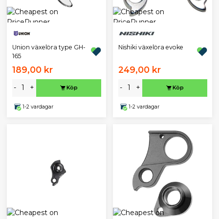
Union växelöra type GH-
Nishiki växelöra evoke
165
189,00 kr
249,00 kr
-
+
-
+
Köp
Köp
1-2 vardagar
1-2 vardagar