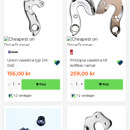
Principia växelöra till
Union växelöra typ GH-
kolfiber ramar
045
156,00 kr
259,00 kr
-
+
-
+
Köp
Köp
1-2 vardagar
1-2 vardagar