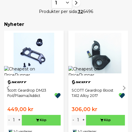
1
Produkter per sida:
32
64
96
Nyheter
Scott Geardrop DM23
SCOTT Geardrop Boost
Foil/Plasma/Addict
TA12 Alloy 2017
449,00 kr
306,00 kr
-
+
-
+
Köp
Köp
1-2 vardagar
1-2 vardagar