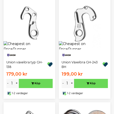
Union växelöra typ GH-
Union Växelöra GH-243
138
BH
179,00 kr
199,00 kr
-
+
-
+
Köp
Köp
1-2 vardagar
1-2 vardagar