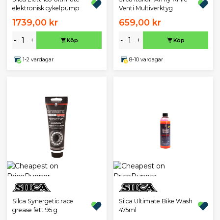
elektronisk cykelpump
Venti Multiverktyg
1739,00 kr
659,00 kr
-
+
-
+
Köp
Köp
1-2 vardagar
8-10 vardagar
Silca Synergetic race
Silca Ultimate Bike Wash
grease fett 95 g
475ml