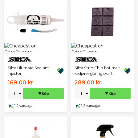
Silca Ultimate Sealant
Silca Strip Chip hot melt
Injector
kedjerengöring svart
169,00 kr
289,00 kr
-
+
-
+
Köp
Köp
1-2 vardagar
1-2 vardagar