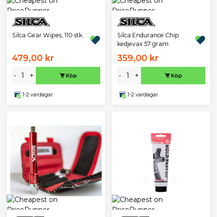
Silca Gear Wipes, 110 stk.
Silca Endurance Chip
kedjevax 57 gram
479,00 kr
359,00 kr
-
+
-
+
Köp
Köp
1-2 vardagar
1-2 vardagar