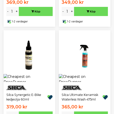
369,00 kr
349,00 kr
-
+
-
+
Köp
Köp
1-2 vardagar
1-2 vardagar
Silca Synergetic E-Bike
Silca Ultimate Keramisk
kedjeolja 60ml
Waterless Wash 475ml
319,00 kr
365,00 kr