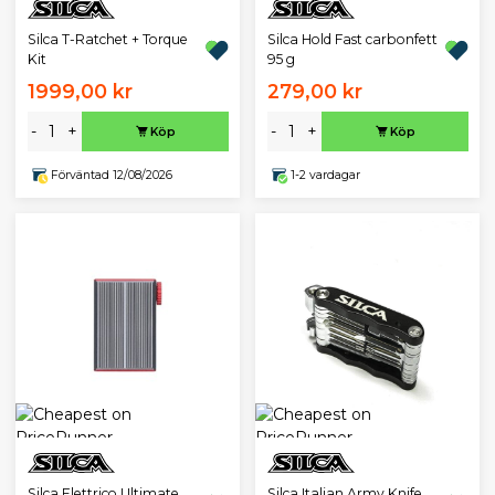
Silca T-Ratchet + Torque
Silca Hold Fast carbonfett
Kit
95 g
1999,00 kr
279,00 kr
-
+
-
+
Köp
Köp
Förväntad 12/08/2026
1-2 vardagar
Silca Elettrico Ultimate
Silca Italian Army Knife