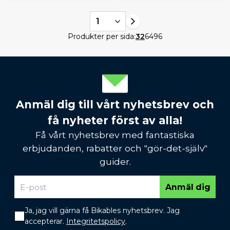
1
Produkter per sida:
32
64
96
Anmäl dig till vårt nyhetsbrev och
få nyheter först av alla!
Få vårt nyhetsbrev med fantastiska
erbjudanden, rabatter och "gör-det-själv"
guider.
Anmäl dig
Ja, jag vill gärna få Bikables nyhetsbrev. Jag
accepterar.
Integritetspolicy
.