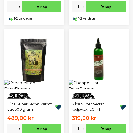
-
+
-
+
Köp
Köp
1-2 vardagar
1-2 vardagar
Silca Super Secret varmt
Silca Super Secret
vax 500 gram
kedjevax 120 ml
489,00 kr
319,00 kr
-
+
-
+
Köp
Köp