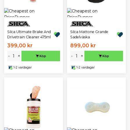
Silca Ultimate Brake And
Silca Mattone Grande
Drivetrain Cleaner 475ml
Sadelväska
399,00 kr
899,00 kr
-
+
-
+
Köp
Köp
1-2 vardagar
1-2 vardagar