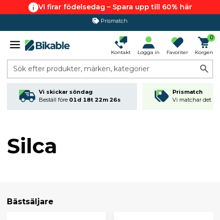
Vi firar födelsedag – Spara upp till 60% här
365 dagars öppet köp
0
Kontakt
Logga in
Favoriter
Korgen
Sök efter produkter, märken, kategorier
Vi skickar söndag
Prismatch
Beställ före
01d 18t 22m 25s
Vi matchar det läg
Silca
Bästsäljare