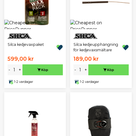
Silca kedjevaxpaket
Silca kedjeupphängning
för kedjevaxsmältare
599,00 kr
189,00 kr
-
+
-
+
Köp
Köp
1-2 vardagar
1-2 vardagar