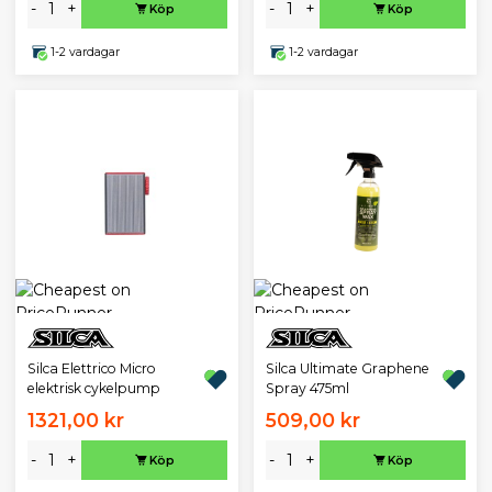
-
+
-
+
Köp
Köp
1-2 vardagar
1-2 vardagar
Silca Elettrico Micro
Silca Ultimate Graphene
elektrisk cykelpump
Spray 475ml
1321,00 kr
509,00 kr
-
+
-
+
Köp
Köp