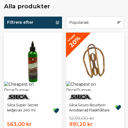
Alla produkter
Filtrera efter
Populärast
SPARA
20%
Silca Super Secret
Silca Sicuro Bourbon
kedjevax 240 ml
Anodiserad Flaskhållare
1239,00 kr
563,00 kr
991,20 kr