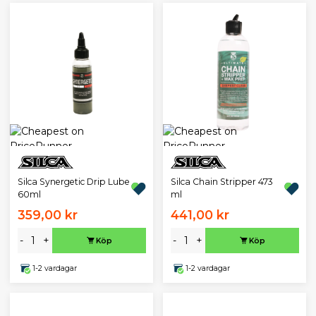
Silca Synergetic Drip Lube
Silca Chain Stripper 473
60ml
ml
359,00 kr
441,00 kr
-
+
-
+
Köp
Köp
1-2 vardagar
1-2 vardagar