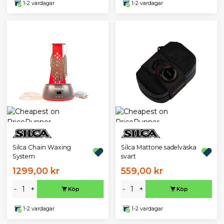
1-2 vardagar
1-2 vardagar
Silca Chain Waxing
Silca Mattone sadelväska
System
svart
1299,00 kr
559,00 kr
-
+
-
+
Köp
Köp
1-2 vardagar
1-2 vardagar