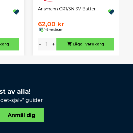
Ansmann CR1/3N 3V Batteri
62,00 kr
1-2 vardagar
-
+
ukorg
Lägg i varukorg
t av alla!
et-själv" guider.
Anmäl dig