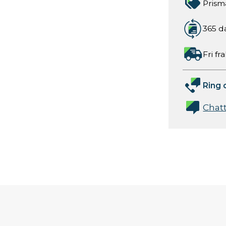
Prism
365 d
Fri fr
Ring 
Chat