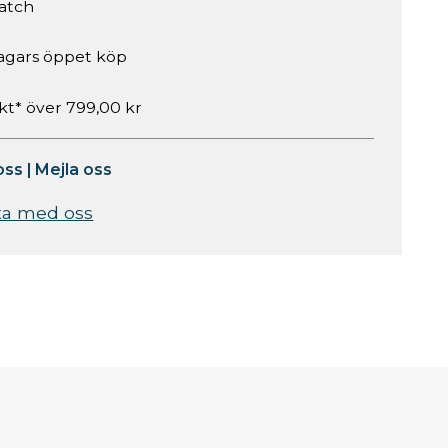
atch
agars öppet köp
akt* över 799,00 kr
oss
|
Mejla oss
ta med oss