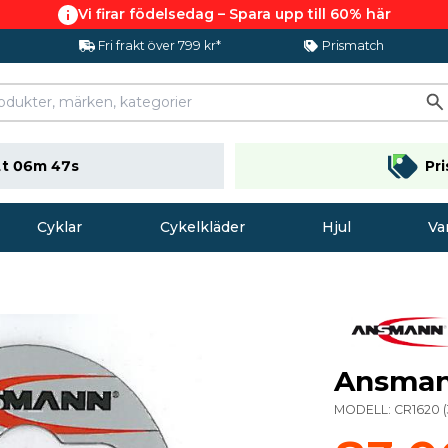
Vi firar födelsedag – Spara upp till 60% här
Fri frakt över 799 kr*
Prismatch
t 06m 46s
Pr
Cyklar
Cykelkläder
Hjul
Va
Ansman
MODELL:
CR1620
(