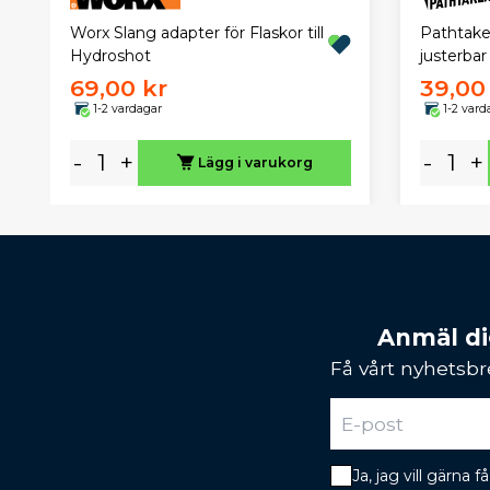
Worx Slang adapter för Flaskor till
Pathtake
Hydroshot
justerbar
69,00 kr
39,00
1-2 vardagar
1-2 vard
-
+
-
+
Lägg i varukorg
Anmäl dig
Få vårt nyhetsbr
Ja, jag vill gärna