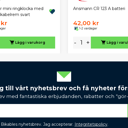
r mini ringklocka med
Ansmann CR 123 A batteri
 kabelrem svart
 kr
42,00 kr
agar
1-2 vardagar
-
+
Lägg i varukorg
Lägg i var
 till vårt nyhetsbrev och få nyheter förs
ev med fantastiska erbjudanden, rabatter och "gör-d
 få Bikables nyhetsbrev. Jag accepterar.
Integritetspolicy
.