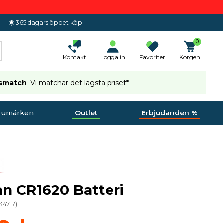
365 dagars öppet köp
0
Kontakt
Logga in
Favoriter
Korgen
ismatch
Vi matchar det lägsta priset*
rumärken
Outlet
Erbjudanden %
n CR1620 Batteri
34717
)