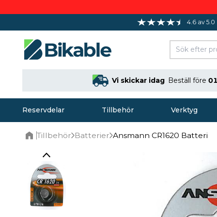
4.6 av 5.0
Vi skickar idag
Beställ före
01
Reservdelar
Tillbehör
Verktyg
Tillbehör
Batterier
Ansmann CR1620 Batteri
Home