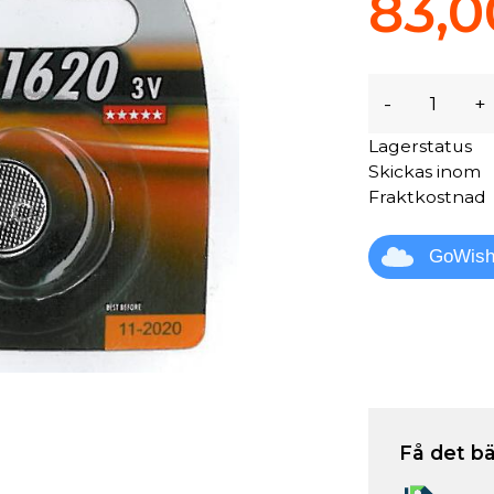
83,0
-
+
Lagerstatus
Skickas inom
Fraktkostnad
GoWis
Få det bä