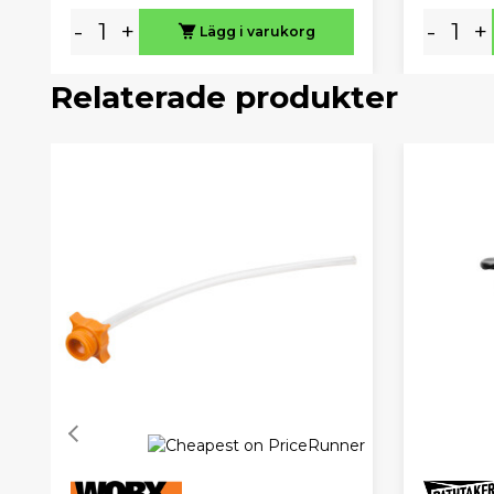
-
+
-
+
Lägg i varukorg
Relaterade produkter