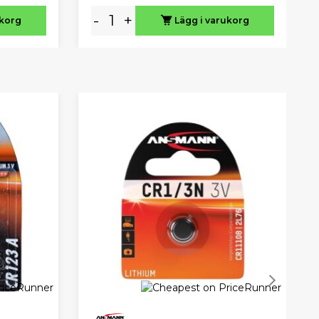
-
+
ukorg
Lägg i varukorg