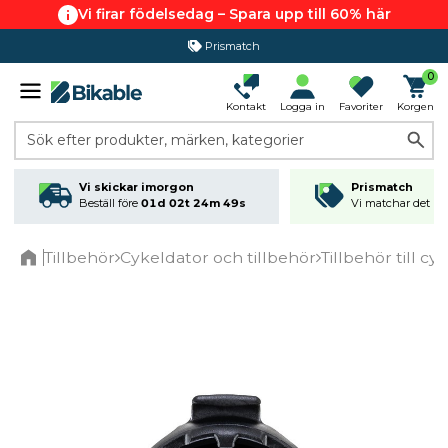
Vi firar födelsedag – Spara upp till 60% här
Prismatch
0
Kontakt
Logga in
Favoriter
Korgen
Sök efter produkter, märken, kategorier
Vi skickar imorgon
Prismatch
Beställ före
01d 02t 24m 49s
Vi matchar det läg
Tillbehör
Cykeldator och tillbehör
Tillbehör till c
Home