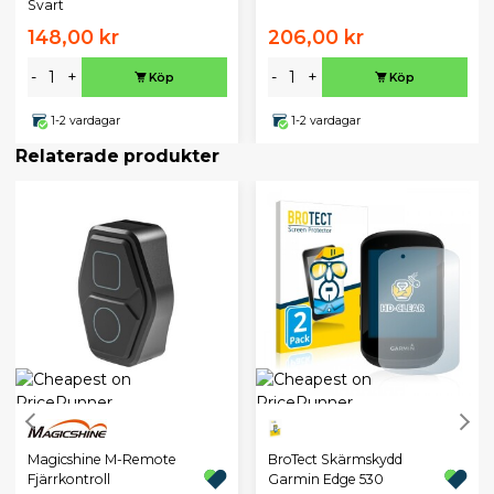
Svart
148,00 kr
206,00 kr
-
+
-
+
Köp
Köp
1-2 vardagar
1-2 vardagar
Relaterade produkter
Magicshine M-Remote
BroTect Skärmskydd
Fjärrkontroll
Garmin Edge 530