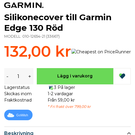
Silikonecover till Garmin
Edge 130 Röd
MODELL:
010-12654-21
(
33667
)
132,00 kr
-
+
Lägg i varukorg
Lagerstatus
3 På lager
Skickas inom
1-2 vardagar
Fraktkostnad
Från 59,00 kr
* Fri frakt över 799,00 kr
GoWish
Beskrivning