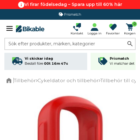
Vi firar födelsedag – Spara upp till 60% här
Prismatch
0
Kontakt
Logga in
Favoriter
Korgen
Sök efter produkter, märken, kategorier
Vi skickar idag
Prismatch
Beställ före
00t 16m 47s
Vi matchar det läg
Tillbehör
Cykeldator och tillbehör
Tillbehör till c
Home