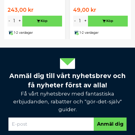
243,00 kr
49,00 kr
-
+
-
+
Köp
Köp
1-2 vardagar
1-2 vardagar
Anmäl dig till vårt nyhetsbrev och
få nyheter först av alla!
Få vårt nyhetsbrev med fantastiska
erbjudanden, rabatter och "gör-det-själv"
guider.
Anmäl dig