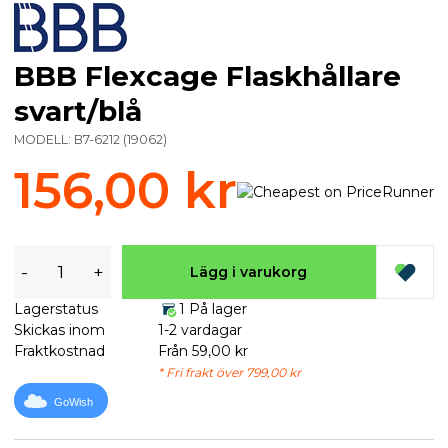
BBB Flexcage Flaskhållare
svart/blå
MODELL:
B7-6212
(
19062
)
156,00 kr
-
+
Lägg i varukorg
Lagerstatus
1 På lager
Skickas inom
1-2 vardagar
Fraktkostnad
Från 59,00 kr
* Fri frakt över 799,00 kr
GoWish