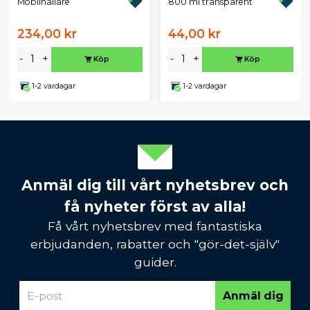
Mobilhållare
800 ml transparent
234,00 kr
44,00 kr
-
+
-
+
Köp
Köp
1-2 vardagar
1-2 vardagar
Anmäl dig till vårt nyhetsbrev och
få nyheter först av alla!
Få vårt nyhetsbrev med fantastiska
erbjudanden, rabatter och "gör-det-själv"
guider.
Anmäl dig