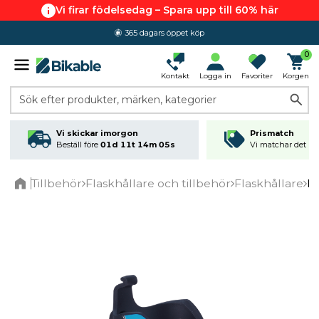
Vi firar födelsedag – Spara upp till 60% här
365 dagars öppet köp
4.6 av 5.0
0
Kontakt
Logga in
Favoriter
Korgen
Sök efter produkter, märken, kategorier
Vi skickar imorgon
Prismatch
Beställ före
01d 11t 14m 05s
Vi matchar det läg
Tillbehör
Flaskhållare och tillbehör
Flaskhållare
BB
Home