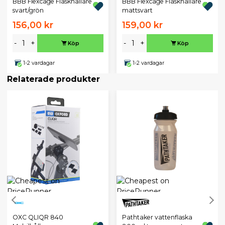
BBB Flexcage Flaskhållare
BBB Flexcage Flaskhållare
svart/grön
mattsvart
156,00 kr
159,00 kr
-
+
-
+
Köp
Köp
1-2 vardagar
1-2 vardagar
Relaterade produkter
OXC QLIQR 840
Pathtaker vattenflaska