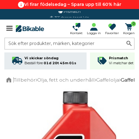
Vi firar födelsedag – Spara upp till 60% här
365 dagars öppet köp
0
Kontakt
Logga in
Favoriter
Korgen
Sök efter produkter, märken, kategorier
Vi skickar söndag
Prismatch
Beställ före
01d 20t 45m 00s
Vi matchar det läg
Tillbehör
Olja, fett och underhåll
Gaffelolja
Gaffel
Home