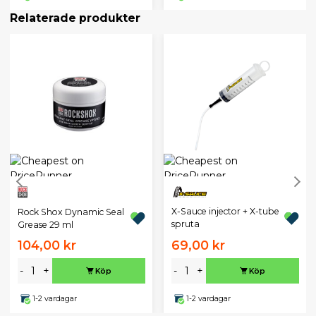
Relaterade produkter
X-Sauce injector + X-tube
Rock Shox Dynamic Seal
spruta
Grease 29 ml
104,00 kr
69,00 kr
-
+
-
+
Köp
Köp
1-2 vardagar
1-2 vardagar