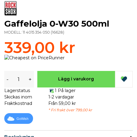
Gaffelolja 0-W30 500ml
MODELL:
11 4015 354 050
(
16628
)
339,00 kr
-
+
Lägg i varukorg
Lagerstatus
1 På lager
Skickas inom
1-2 vardagar
Fraktkostnad
Från 59,00 kr
* Fri frakt över 799,00 kr
GoWish