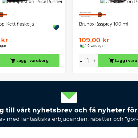
p-Kett flaskolja
Brunox låsspray 100 ml
 kr
109,00 kr
agar
1-2 vardagar
-
+
Lägg i varukorg
Lägg i var
 till vårt nyhetsbrev och få nyheter förs
ev med fantastiska erbjudanden, rabatter och "gör-d