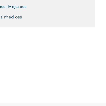
oss
|
Mejla oss
ta med oss