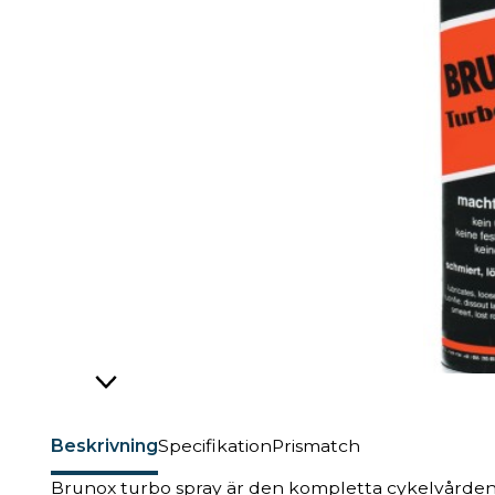
Beskrivning
Specifikation
Prismatch
Brunox turbo spray är den kompletta cykelvården