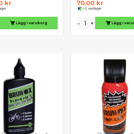
0 kr
70,00 kr
agar
1-2 vardagar
-
+
Lägg i varukorg
Lägg i var