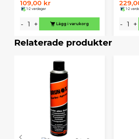
109,00 kr
229,0
1-2 vardagar
1-2 vard
-
+
-
+
Lägg i varukorg
Relaterade produkter