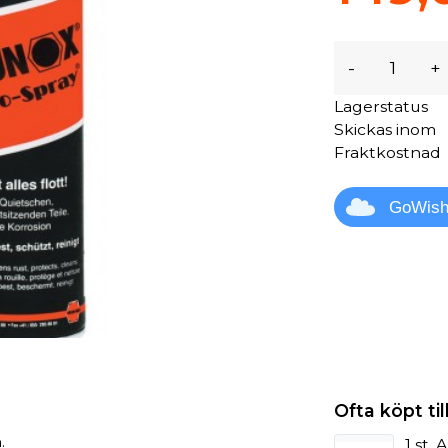
-
+
Lagerstatus
Skickas inom
Fraktkostnad
GoWis
Ofta köpt t
.
1 st.