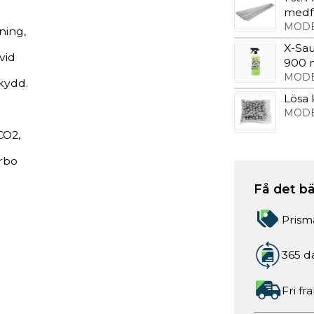
medf
MODE
ning,
X-Sau
vid
900 
MODE
skydd.
Lösa k
MODE
CO2,
urbo
Få det bä
Prism
365 d
Fri fr