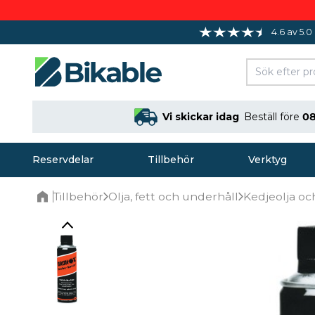
4.6 av 5.0
Vi skickar idag
Beställ före
08
Reservdelar
Tillbehör
Verktyg
Tillbehör
Olja, fett och underhåll
Kedjeolja oc
Home