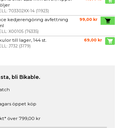
öljer
LL:
703302XX-14
(
11923
)
ce kedjerengöring avfettning
99,00 kr
ml
LL:
X00105
(
76335
)
ulor till lager, 144 st.
69,00 kr
LL:
J732
(
3179
)
sta, bli Bikable.
atch
agars öppet köp
akt* över 799,00 kr