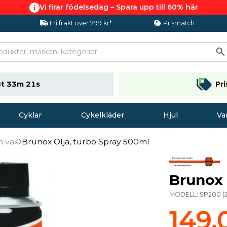
Vi firar födelsedag – Spara upp till 60% här
Fri frakt över 799 kr*
Prismatch
t 33m 20s
Pr
Cyklar
Cykelkläder
Hjul
Va
h vax
Brunox Olja, turbo Spray 500ml
Brunox 
MODELL:
SP200
(
149,