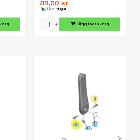
89,00 kr
1-2 vardagar
-
+
ukorg
Lägg i varukorg