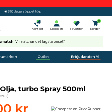
365 dagars öppet köp
0
Kontakt
Logga in
Favoriter
Korgen
ismatch
Vi matchar det lägsta priset*
rumärken
Outlet
Erbjudanden %
Olja, turbo Spray 500ml
25592
)
00 kr