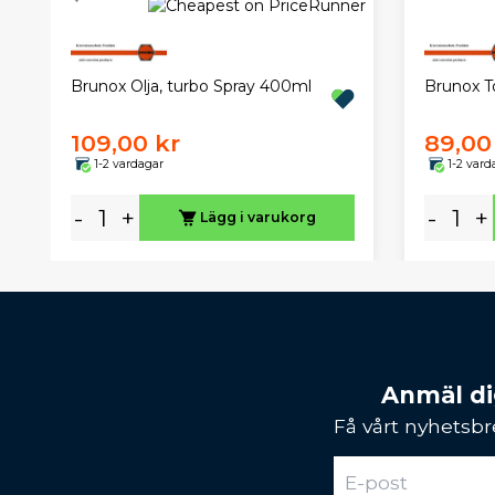
Brunox Olja, turbo Spray 400ml
Brunox To
109,00 kr
89,00
1-2 vardagar
1-2 vard
-
+
-
+
Lägg i varukorg
Anmäl dig
Få vårt nyhetsbr