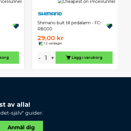
Shimano bult till pedalarm - FC-
R8000
29,00 kr
1-2 vardagar
-
+
ukorg
Lägg i varukorg
t av alla!
et-själv" guider.
Anmäl dig