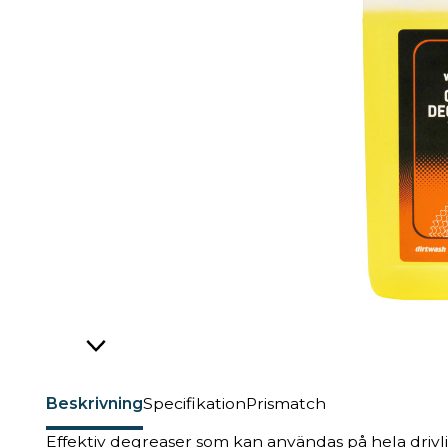
Beskrivning
Specifikation
Prismatch
Effektiv degreaser som kan användas på hela drivlin