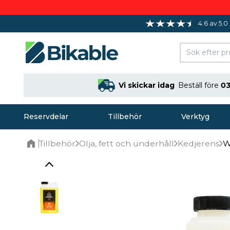
4.6 av 5.0
Vi skickar idag
Beställ före
03
Reservdelar
Tillbehör
Verktyg
Tillbehör
Olja, fett och underhåll
Kedjerens
W
Home