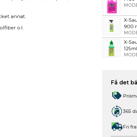
MODE
cket annat.
X-Sau
900 
fiber o.l.
MODE
X-Sau
125m
MODE
Få det bä
Prism
365 d
Fri fr