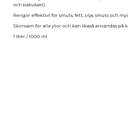
och bakväxel).
Rengör effektivt för smuts, fett, olja, smuts och my
Skonsam för alla ytor och kan likaså användas på kol
1 liter / 1000 ml.