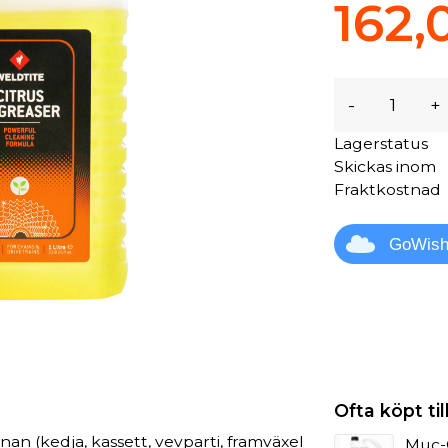
162,
-
+
Lagerstatus
Skickas inom
Fraktkostnad
GoWis
Ofta köpt t
an (kedja, kassett, vevparti, framväxel
Muc-O