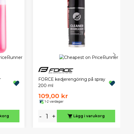
r
FORCE kedjerengöring på spray
200 ml
109,00 kr
1-2 vardagar
-
+
ukorg
Lägg i varukorg