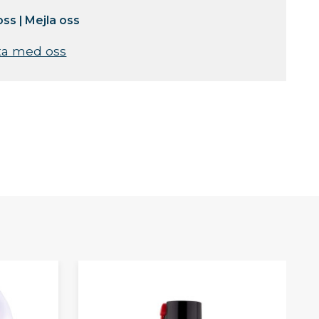
oss
|
Mejla oss
ta med oss