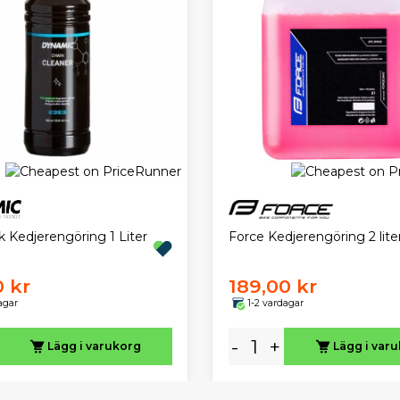
 Kedjerengöring 1 Liter
Force Kedjerengöring 2 lite
0 kr
189,00 kr
agar
1-2 vardagar
-
+
Lägg i varukorg
Lägg i var