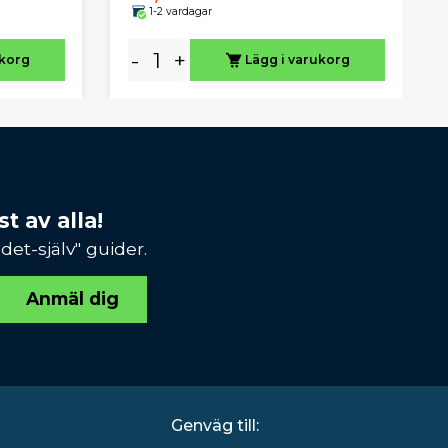
1-2 vardagar
-
+
ukorg
Lägg i varukorg
t av alla!
et-själv" guider.
Anmäl dig
Genväg till: