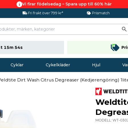
Vi firar födelsedag – Spara upp till 60% här
Fri frakt över 799 kr*
Prismatch
t 15m 53s
Pr
Cyklar
Cykelkläder
Hjul
Va
eldtite Dirt Wash Citrus Degreaser (Kedjerengöring) 1lit
Weldtit
Degreas
MODELL:
WT-030