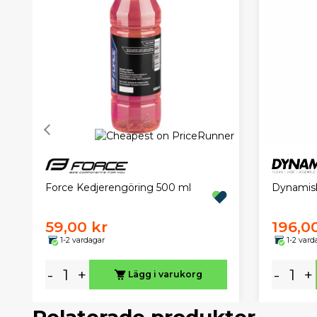
Force Kedjerengöring 500 ml
Dynamisk
59,00 kr
196,0
1-2 vardagar
1-2 vard
-
+
-
+
Lägg i varukorg
Relaterade produkter