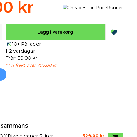
00 kr
Lägg i varukorg
10+ På lager
1-2 vardagar
Från 59,00 kr
* Fri frakt över 799,00 kr
h
illsammans
ff Bike cleaner 5 liter
329,00 kr