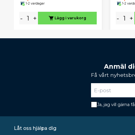
1-2 vardagar
1-2 vard
-
+
-
+
Lägg i varukorg
Anmäl dig
Få vårt nyhetsbr
Ja, jag vill gärna
Låt oss hjälpa dig