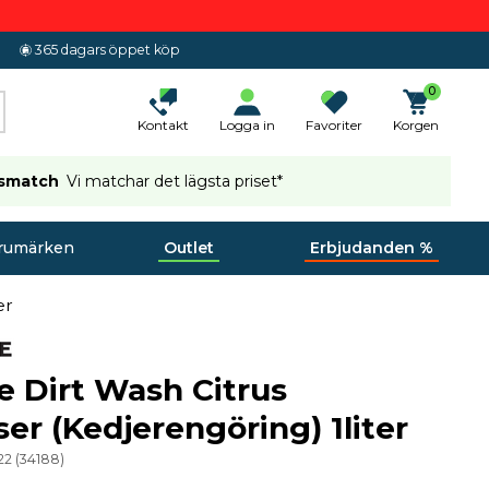
365 dagars öppet köp
0
Kontakt
Logga in
Favoriter
Korgen
ismatch
Vi matchar det lägsta priset*
rumärken
Outlet
Erbjudanden %
er
e Dirt Wash Citrus
er (Kedjerengöring) 1liter
22
(
34188
)