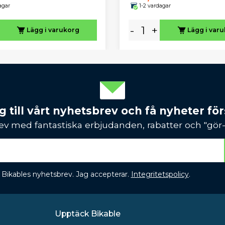
agar
1-2 vardagar
-
+
Lägg i varukorg
Lägg i var
 till vårt nyhetsbrev och få nyheter förs
ev med fantastiska erbjudanden, rabatter och "gör-d
 få Bikables nyhetsbrev. Jag accepterar.
Integritetspolicy
.
Upptäck Bikable