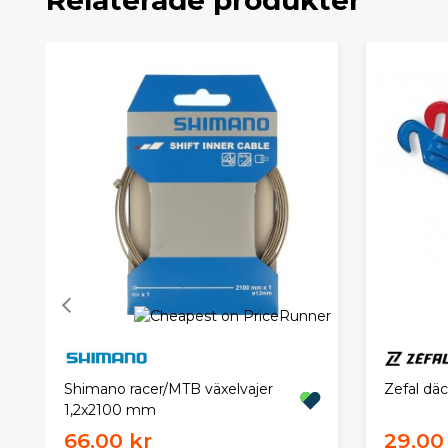
Zefal däc
Shimano racer/MTB växelvajer
1,2x2100 mm
66,00 kr
29,00