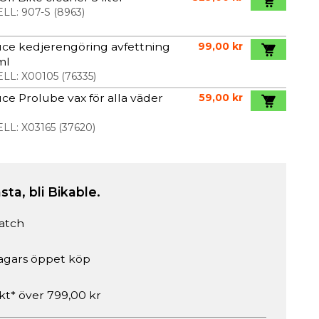
LL:
907-S
(
8963
)
ce kedjerengöring avfettning
99,00 kr
ml
LL:
X00105
(
76335
)
ce Prolube vax för alla väder
59,00 kr
l
LL:
X03165
(
37620
)
sta, bli Bikable.
atch
agars öppet köp
akt* över 799,00 kr