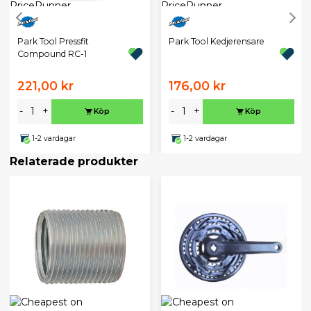
Park Tool Pressfit
Park Tool Kedjerensare
Compound RC-1
221,00 kr
176,00 kr
-
+
-
+
Köp
Köp
1-2 vardagar
1-2 vardagar
Relaterade produkter