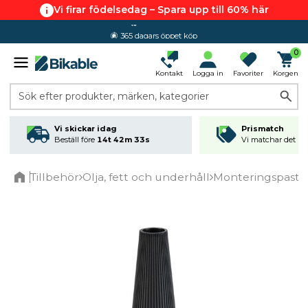
Vi firar födelsedag – Spara upp till 60% här
365 dagars öppet köp
0
Kontakt
Logga in
Favoriter
Korgen
Sök efter produkter, märken, kategorier
Vi skickar idag
Prismatch
Beställ före
14t 42m 33s
Vi matchar det läg
Tillbehör
Olja, fett och underhåll
Monteringspasta
Home