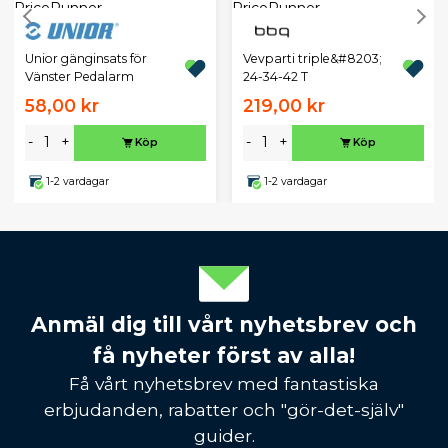
Unior gänginsats för
Vevparti triple&#8203;
Vänster Pedalarm
24-34-42 T
58,00 kr
219,00 kr
-
+
-
+
Köp
Köp
1-2 vardagar
1-2 vardagar
Anmäl dig till vårt nyhetsbrev och
få nyheter först av alla!
Få vårt nyhetsbrev med fantastiska
erbjudanden, rabatter och "gör-det-själv"
guider.