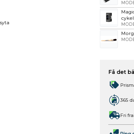
MODE
Magic
cyke
syta
MODE
Morg
MODE
Få det bä
Prism
365 d
Fri fr
Ring 