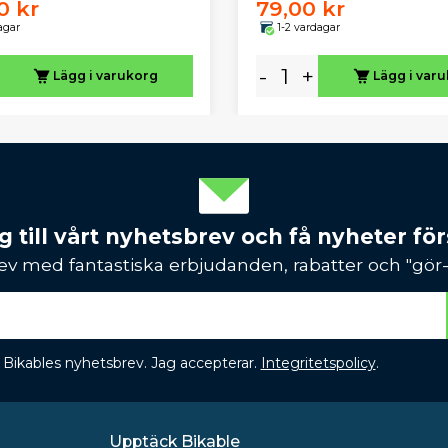
0 kr
79,00 kr
agar
1-2 vardagar
-
+
Lägg i varukorg
Lägg i var
 till vårt nyhetsbrev och få nyheter förs
ev med fantastiska erbjudanden, rabatter och "gör-d
 få Bikables nyhetsbrev. Jag accepterar.
Integritetspolicy
.
Upptäck Bikable