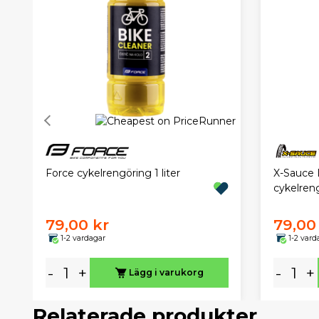
Force cykelrengöring 1 liter
X-Sauce I
cykelren
79,00 kr
79,00
1-2 vardagar
1-2 vard
-
+
-
+
Lägg i varukorg
Relaterade produkter