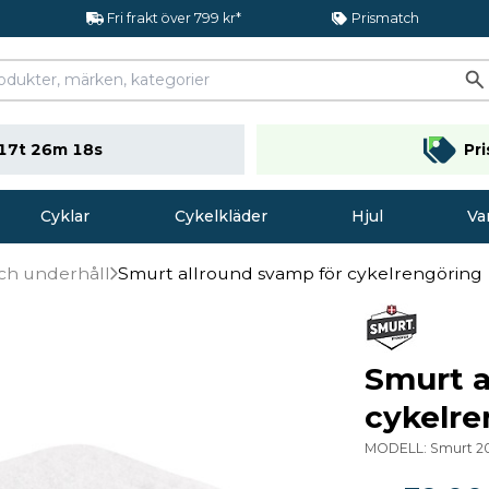
Fri frakt över 799 kr*
Prismatch
17t 26m 18s
Pr
Cyklar
Cykelkläder
Hjul
Va
ch underhåll
Smurt allround svamp för cykelrengöring
Smurt a
cykelre
MODELL:
Smurt 2