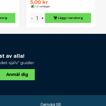
5,00 kr
1-2 vardagar
-
+
ukorg
Lägg i varukorg
t av alla!
et-själv" guider.
Anmäl dig
Genväg till: