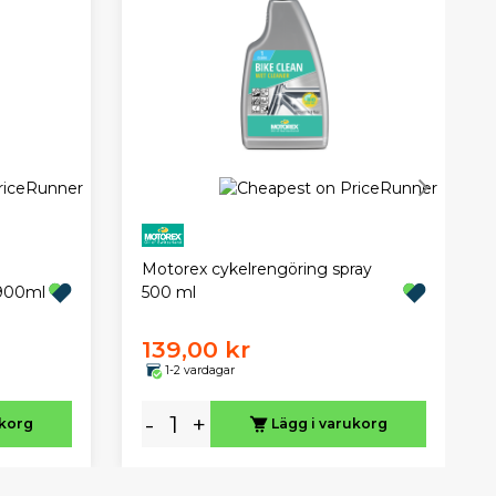
Motorex cykelrengöring spray
 900ml
500 ml
139,00 kr
1-2 vardagar
-
+
ukorg
Lägg i varukorg