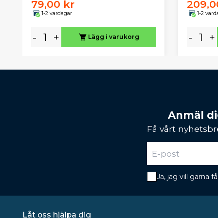
79,00 kr
209,0
1-2 vardagar
1-2 vard
-
+
-
+
Lägg i varukorg
Anmäl dig
Få vårt nyhetsbr
Ja, jag vill gärna
Låt oss hjälpa dig