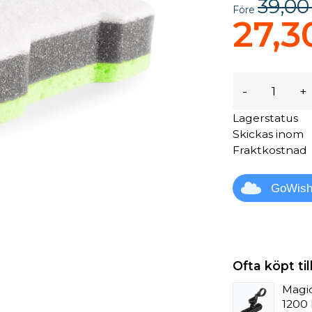
39,00
Före
27,3
-
+
Lagerstatus
Skickas inom
Fraktkostnad
GoWis
Ofta köpt t
Magic
1200