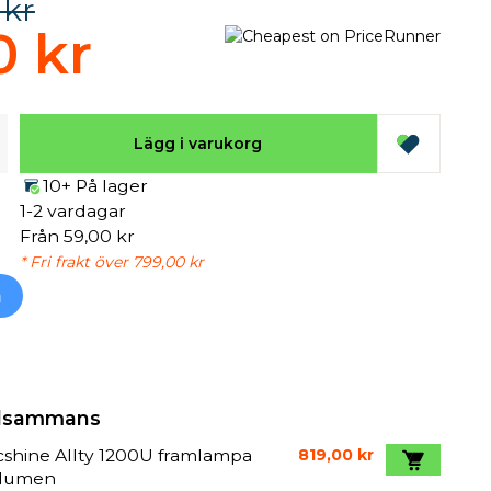
 kr
0 kr
Lägg i varukorg
10+ På lager
1-2 vardagar
Från 59,00 kr
* Fri frakt över 799,00 kr
h
illsammans
shine Allty 1200U framlampa
819,00 kr
 lumen