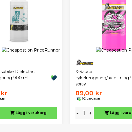
sobike Dielectric
X-Sauce
göring 900 ml
cykelrengöring/avfettning
spray
 kr
89,00 kr
agar
1-2 vardagar
-
+
Lägg i varukorg
Lägg i var