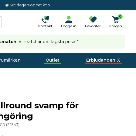
365 dagars öppet köp
0
Kontakt
Logga in
Favoriter
Korgen
ismatch
Vi matchar det lägsta priset*
rumärken
Outlet
Erbjudanden %
llround svamp för
ngöring
010
(
22343
)