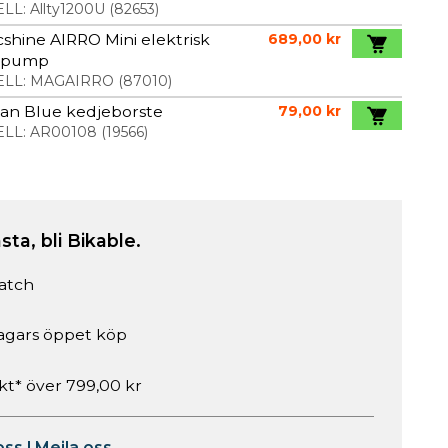
LL:
Allty1200U
(
82653
)
shine AIRRO Mini elektrisk
689,00 kr
lpump
LL:
MAGAIRRO
(
87010
)
an Blue kedjeborste
79,00 kr
LL:
AR00108
(
19566
)
sta, bli Bikable.
atch
agars öppet köp
akt* över 799,00 kr
oss
|
Mejla oss