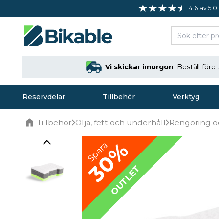
4.6 av 5.0
Vi skickar imorgon
Beställ före
Reservdelar
Tillbehör
Verktyg
Tillbehör
Olja, fett och underhåll
Rengöring o
Home
30%
Spara
OUTLET